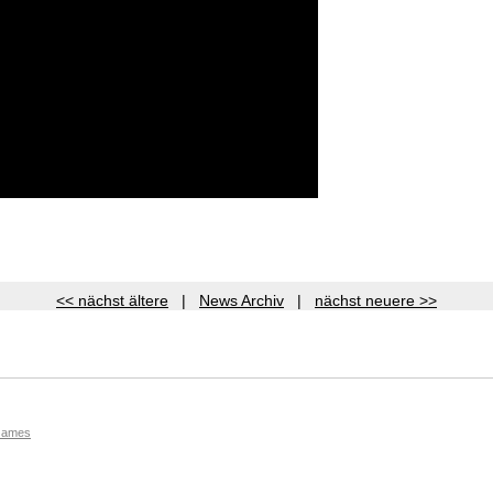
<< nächst ältere
|
News Archiv
|
nächst neuere >>
Games