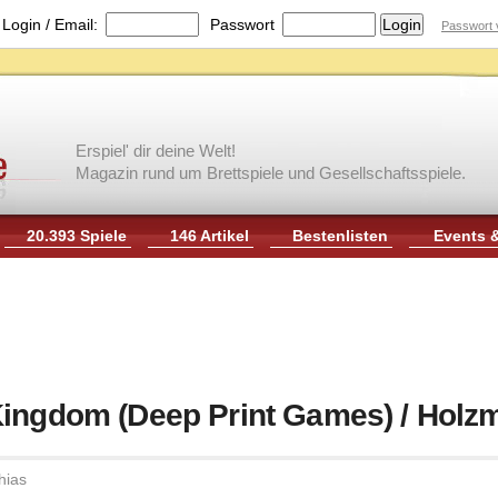
|
Login / Email:
Passwort
Passwort 
Erspiel' dir deine Welt!
Magazin rund um Brettspiele und Gesellschaftsspiele.
20.393 Spiele
146 Artikel
Bestenlisten
Events 
Kingdom (Deep Print Games) / Holz
hias