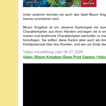
Unter anderen konnten wir auch das Spiel Bloom King
Games erscheinen wird.
Bloom Kingdom ist ein cleveres Kartenspiel mit wund
Charakterkarten aus ihren Händen und legen sie in ein
nutzen und bestimmte Charaktertypen wertvoller zu ma
hinzufügen. Sie sollten diese Karten aber auch als i
Punktpotenzial über drei Runden, und wer am Ende der 
Video vorstellung vom 06.07.2026
Video: Bloom Kingdom (Deep Print Games) / Holz