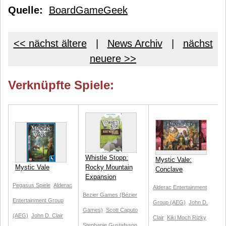
Quelle:
BoardGameGeek
<< nächst ältere
|
News Archiv
|
nächst
neuere >>
Verknüpfte Spiele:
Whistle Stopp:
Mystic Vale:
Mystic Vale
Rocky Mountain
Conclave
Expansion
Pegasus Spiele
Alderac
Alderac Entertainment
Bezier Games (Bézier
Entertainment Group
Group (AEG)
John D.
Games)
Scott Caputo
(AEG)
John D. Clair
Clair
Kiki Moch Rizky
Stephanie Gustafsson