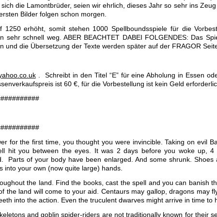
ich die Lamontbrüder, seien wir ehrlich, dieses Jahr so sehr ins Zeug
 ersten Bilder folgen schon morgen.
f 1250 erhöht, somit stehen 1000 Spellboundsspiele für die Vorbest
gen sehr schnell weg. ABER BEACHTET DABEI FOLGENDES: Das Spiel 
eln und die Übersetzung der Texte werden später auf der FRAGOR Seite
yahoo.co.uk
. Schreibt in den Titel “E” für eine Abholung in Essen 
enverkaufspreis ist 60 €, für die Vorbestellung ist kein Geld erforderlic
###########
###########
 for the first time, you thought you were invincible. Taking on evil
l hit you between the eyes. It was 2 days before you woke up, 4
 Parts of your body have been enlarged. And some shrunk. Shoes ar
rs into your own (now quite large) hands.
hroughout the land. Find the books, cast the spell and you can banish t
of the land will come to your aid. Centaurs may gallop, dragons may fl
eeth into the action. Even the truculent dwarves might arrive in time to
eletons and goblin spider-riders are not traditionally known for their 