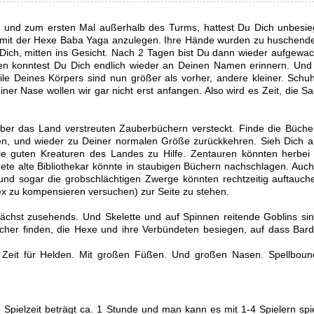
r, und zum ersten Mal außerhalb des Turms, hattest Du Dich unbesieg
sich mit der Hexe Baba Yaga anzulegen. Ihre Hände wurden zu huschen
- Dich, mitten ins Gesicht. Nach 2 Tagen bist Du dann wieder aufgewac
en konntest Du Dich endlich wieder an Deinen Namen erinnern. Und
eile Deines Körpers sind nun größer als vorher, andere kleiner. Sch
ner Nase wollen wir gar nicht erst anfangen. Also wird es Zeit, die Sa
über das Land verstreuten Zauberbüchern versteckt. Finde die Bücher
n, und wieder zu Deiner normalen Größe zurückkehren. Sieh Dich ab
ie guten Kreaturen des Landes zu Hilfe. Zentauren könnten herbei 
te alte Bibliothekar könnte in staubigen Büchern nachschlagen. Auch
 und sogar die grobschlächtigen Zwerge könnten rechtzeitig auftauch
ex zu kompensieren versuchen) zur Seite zu stehen.
chst zusehends. Und Skelette und auf Spinnen reitende Goblins sind
cher finden, die Hexe und ihre Verbündeten besiegen, auf dass Barde
g. Zeit für Helden. Mit großen Füßen. Und großen Nasen. Spellbound
ie Spielzeit beträgt ca. 1 Stunde und man kann es mit 1-4 Spielern sp