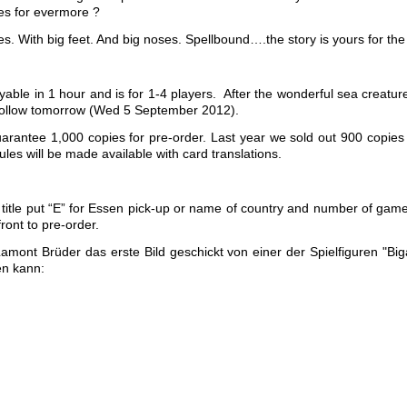
ses for evermore ?
roes. With big feet. And big noses. Spellbound….the story is yours for the 
yable in 1 hour and is for 1-4 players. After the wonderful sea creature
to follow tomorrow (Wed 5 September 2012).
antee 1,000 copies for pre-order. Last year we sold out 900 copies v
les will be made available with card translations.
 title put “E” for Essen pick-up or name of country and number of gam
ront to pre-order.
nt Brüder das erste Bild geschickt von einer der Spielfiguren "Biga
en kann: