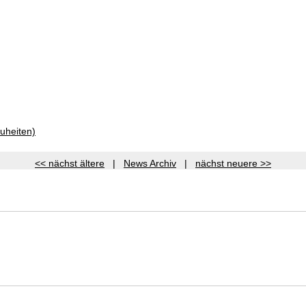
uheiten)
<< nächst ältere
|
News Archiv
|
nächst neuere >>