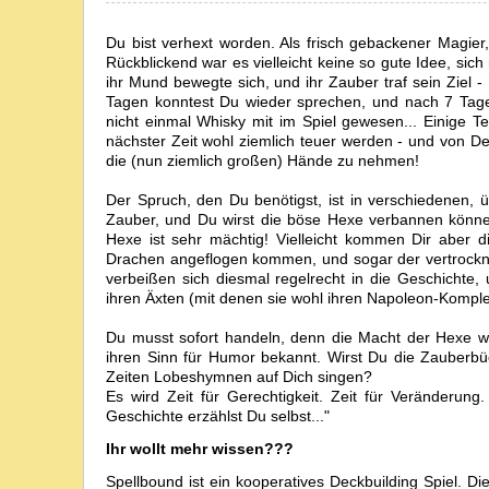
Du bist verhext worden. Als frisch gebackener Magie
Rückblickend war es vielleicht keine so gute Idee, 
ihr Mund bewegte sich, und ihr Zauber traf sein Ziel 
Tagen konntest Du wieder sprechen, und nach 7 Tag
nicht einmal Whisky mit im Spiel gewesen... Einige T
nächster Zeit wohl ziemlich teuer werden - und von Dei
die (nun ziemlich großen) Hände zu nehmen!
Der Spruch, den Du benötigst, ist in verschiedenen, 
Zauber, und Du wirst die böse Hexe verbannen könne
Hexe ist sehr mächtig! Vielleicht kommen Dir aber d
Drachen angeflogen kommen, und sogar der vertrockne
verbeißen sich diesmal regelrecht in die Geschichte,
ihren Äxten (mit denen sie wohl ihren Napoleon-Kompl
Du musst sofort handeln, denn die Macht der Hexe wä
ihren Sinn für Humor bekannt. Wirst Du die Zauberbü
Zeiten Lobeshymnen auf Dich singen?
Es wird Zeit für Gerechtigkeit. Zeit für Veränderun
Geschichte erzählst Du selbst..."
Ihr wollt mehr wissen???
Spellbound ist ein kooperatives Deckbuilding Spiel. D