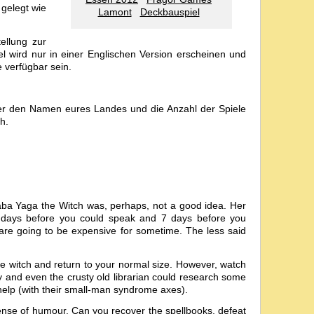
 gelegt wie
Lamont
Deckbauspiel
ellung zur
wird nur in einer Englischen Version erscheinen und
 verfügbar sein.
oder den Namen eures Landes und die Anzahl der Spiele
h.
 Baba Yaga the Witch was, perhaps, not a good idea. Her
 days before you could speak and 7 days before you
e going to be expensive for sometime. The less said
he witch and return to your normal size. However, watch
y and even the crusty old librarian could research some
 help (with their small-man syndrome axes).
sense of humour. Can you recover the spellbooks, defeat