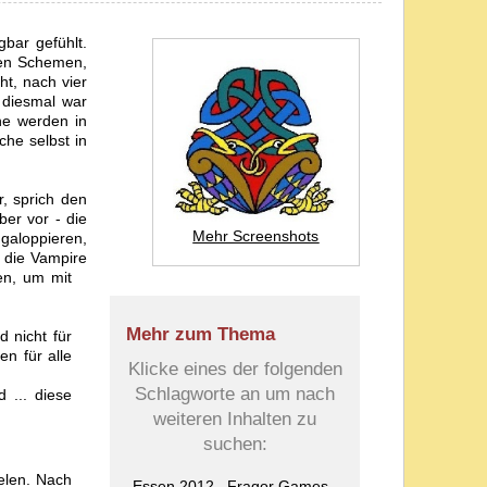
bar gefühlt.
den Schemen,
ht, nach vier
 diesmal war
uhe werden in
che selbst in
, sprich den
er vor - die
Mehr Screenshots
galoppieren,
 die Vampire
en, um mit
Mehr zum Thema
 nicht für
n für alle
Klicke eines der folgenden
Schlagworte an um nach
 ... diese
weiteren Inhalten zu
suchen:
ielen. Nach
Essen 2012
Fragor Games