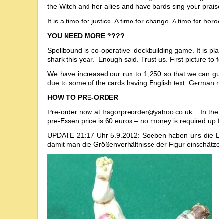
the Witch and her allies and have bards sing your prai
It is a time for justice. A time for change. A time for he
YOU NEED MORE ????
Spellbound is co-operative, deckbuilding game. It is pla
shark this year. Enough said. Trust us. First picture 
We have increased our run to 1,250 so that we can guar
due to some of the cards having English text. German ru
HOW TO PRE-ORDER
Pre-order now at
fragorpreorder@yahoo.co.uk
. In the
pre-Essen price is 60 euros – no money is required up f
UPDATE 21:17 Uhr 5.9.2012: Soeben haben uns die Lamo
damit man die Größenverhältnisse der Figur einschätz