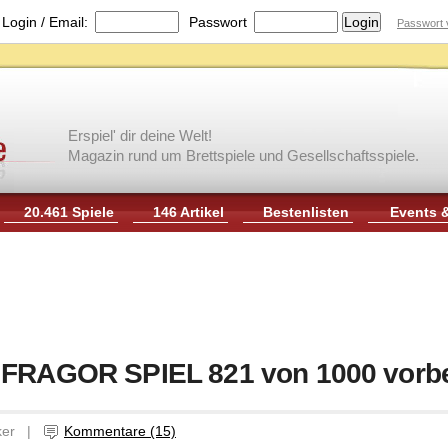
|
Login / Email:
Passwort
Passwort 
Erspiel' dir deine Welt!
Magazin rund um Brettspiele und Gesellschaftsspiele.
20.461 Spiele
146 Artikel
Bestenlisten
Events 
 FRAGOR SPIEL 821 von 1000 vorbe
uker |
Kommentare (15)