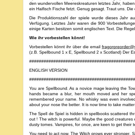
den wundervollen Meereskreaturen letztes Jahr, haben s
ein Haifisch Fische fetzt. Genug gesagt. Traut uns. Die
Die Produktionszahl der spiele wurde dieses Jahr au
Verfügung. Letztes Jahr waren die 900 Vorbestellun
einige Karten besitzen somit englischen Text. Die Reg
Wie ihr vorbestellen könnt!
Vorbestellen könnt ihr über die email
fragorpreorder@
(z.B. Spellbound 1 x E, Spellbound 2 x Scotland) Der Ess
###########################################
ENGLISH VERSION
###########################################
You are Spellbound. As a novice mage leaving the Tower
hands became a blur, her mouth moved and her spel
remembered your name. No whisky was even involved.
about your nose the better. It is now time to take matte
The Spell de Spiel is hidden in spellbooks scattered t
out ! The witch is powerful. Maybe the good creatures 
dusty tomes. Vampires, for once, are keen to get their t
You need to act now. The Witch grows ever stronger. Sk