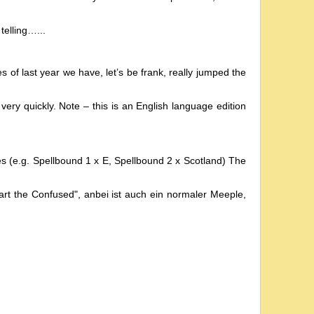
telling…...
s of last year we have, let’s be frank, really jumped the
ery quickly. Note – this is an English language edition
es (e.g. Spellbound 1 x E, Spellbound 2 x Scotland) The
rt the Confused", anbei ist auch ein normaler Meeple,