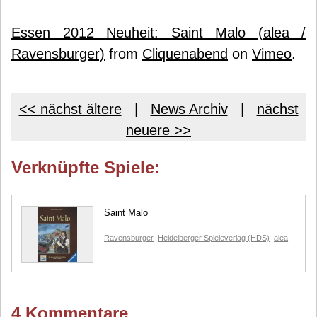
Essen 2012 Neuheit: Saint Malo (alea /
Ravensburger)
from
Cliquenabend
on
Vimeo
.
<< nächst ältere
|
News Archiv
|
nächst
neuere >>
Verknüpfte Spiele:
Saint Malo
Ravensburger
Heidelberger Spieleverlag (HDS)
alea
4 Kommentare