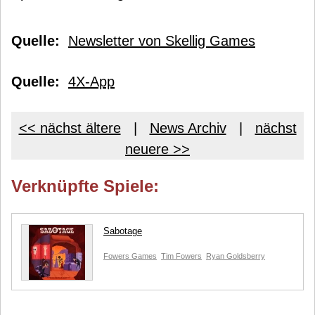
Quelle:
Newsletter von Skellig Games
Quelle:
4X-App
<< nächst ältere
|
News Archiv
|
nächst
neuere >>
Verknüpfte Spiele:
Sabotage
Fowers Games
Tim Fowers
Ryan Goldsberry