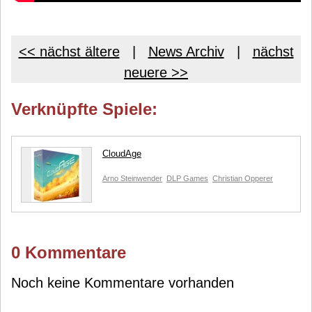
<< nächst ältere
|
News Archiv
|
nächst
neuere >>
Verknüpfte Spiele:
CloudAge
Arno Steinwender
DLP Games
Christian Opperer
0 Kommentare
Noch keine Kommentare vorhanden