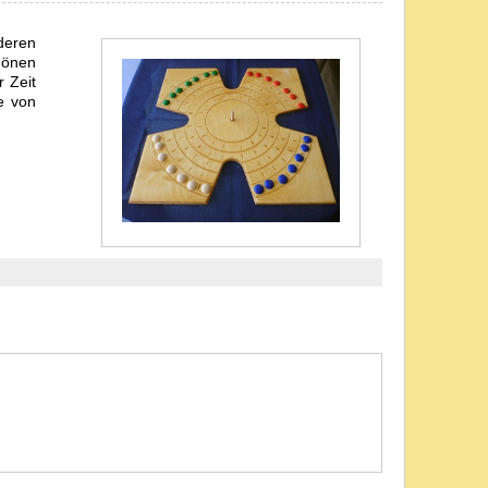
deren
hönen
r Zeit
e von