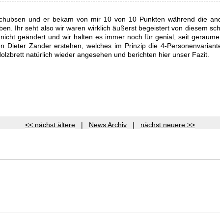
nschubsen und er bekam von mir 10 von 10 Punkten während die an
n. Ihr seht also wir waren wirklich äußerst begeistert von diesem sc
nicht geändert und wir halten es immer noch für genial, seit geraume
 Dieter Zander erstehen, welches im Prinzip die 4-Personenvariant
lzbrett natürlich wieder angesehen und berichten hier unser Fazit.
<< nächst ältere
|
News Archiv
|
nächst neuere >>