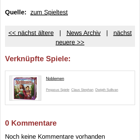
Quelle:
zum Spieltest
<< nächst ältere
|
News Archiv
|
nächst
neuere >>
Verknüpfte Spiele:
Noblemen
Pegasus Spiele
Claus Stephan
Dwigth Sullivan
0 Kommentare
Noch keine Kommentare vorhanden