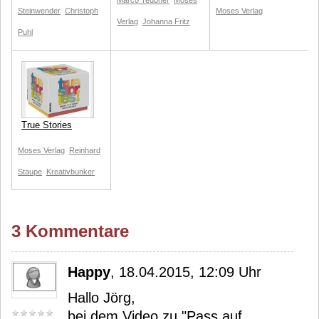
Marco Teubner
Moses
Steinwender
Christoph
Moses Verlag
Verlag
Johanna Fritz
Puhl
True Stories
Moses Verlag
Reinhard
Staupe
Kreativbunker
3 Kommentare
Happy
, 18.04.2015, 12:09 Uhr
Hallo Jörg,
bei dem Video zu "Pass auf,