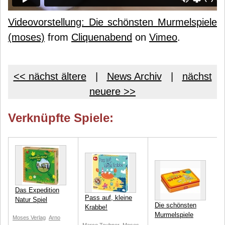
Videovorstellung: Die schönsten Murmelspiele
(moses)
from
Cliquenabend
on
Vimeo
.
<< nächst ältere
|
News Archiv
|
nächst
neuere >>
Verknüpfte Spiele:
Das Expedition
Pass auf, kleine
Natur Spiel
Die schönsten
Krabbe!
Murmelspiele
Moses Verlag
Arno