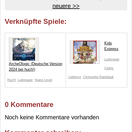
neuere >>
Verknüpfte Spiele:
Kids
Express
Ludonaute
ArcheOlogic (Deutsche Version
Cédric
2024 bei huch!)
Lefebvre
Christophe Raimbault
Huch!
Ludonaute
Yoann Levet
0 Kommentare
Noch keine Kommentare vorhanden