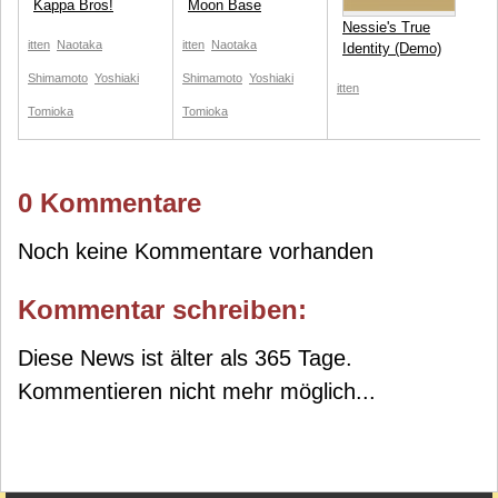
Kappa Bros!
Moon Base
Nessie's True
itten
Naotaka
itten
Naotaka
Identity (Demo)
Shimamoto
Yoshiaki
Shimamoto
Yoshiaki
itten
Tomioka
Tomioka
0 Kommentare
Noch keine Kommentare vorhanden
Kommentar schreiben:
Diese News ist älter als 365 Tage.
Kommentieren nicht mehr möglich...