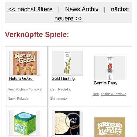
<< nächst ältere
|
News Archiv
|
nächst
neuere >>
Verknüpfte Spiele:
Nuts a GoGo!
Gold Hunting
Bonfire Party
itten
Yoshiaki Tomioka
itten
Naotaka
itten
Yoshiaki Tomioka
Naoki Fukuda
Shimamoto