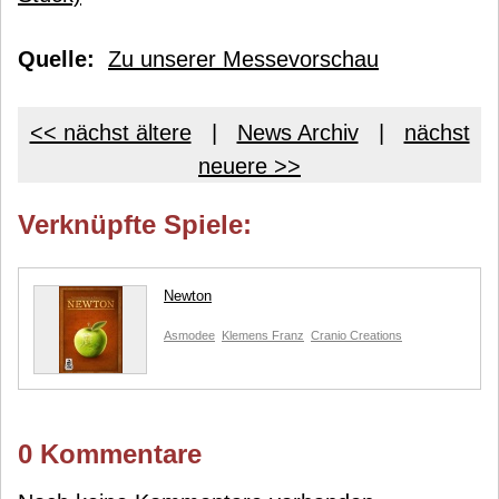
Quelle:
Zu unserer Messevorschau
<< nächst ältere
|
News Archiv
|
nächst
neuere >>
Verknüpfte Spiele:
Newton
Asmodee
Klemens Franz
Cranio Creations
0 Kommentare