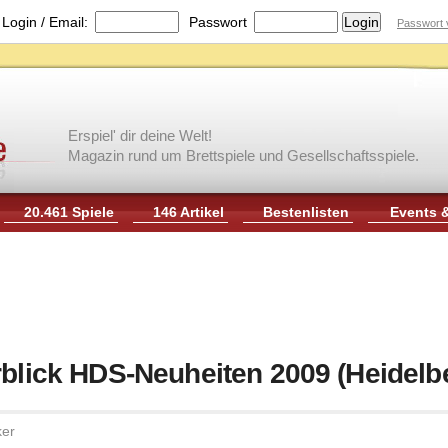
|
Login / Email:
Passwort
Passwort 
Erspiel' dir deine Welt!
Magazin rund um Brettspiele und Gesellschaftsspiele.
20.461 Spiele
146 Artikel
Bestenlisten
Events 
rblick HDS-Neuheiten 2009 (Heidelbe
ker