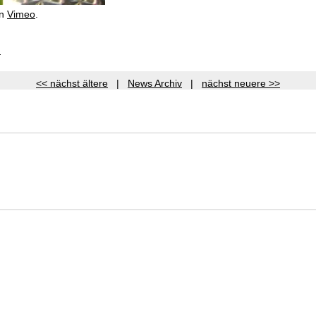
n
Vimeo
.
)
<< nächst ältere
|
News Archiv
|
nächst neuere >>