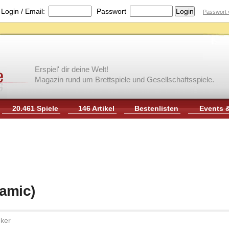
|
Login / Email:
Passwort
Passwort 
Erspiel' dir deine Welt!
Magazin rund um Brettspiele und Gesellschaftsspiele.
20.461 Spiele
146 Artikel
Bestenlisten
Events 
gamic)
ker