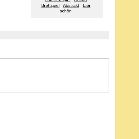
Brettspiel
Abstrakt
Eier
schön