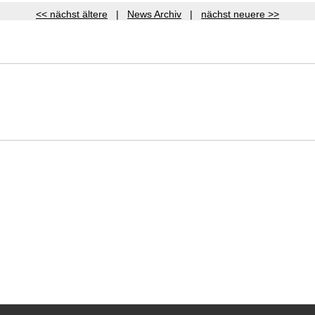
<< nächst ältere
|
News Archiv
|
nächst neuere >>