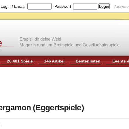
|
Login / Email:
Passwort
Passwort 
Erspiel' dir deine Welt!
Magazin rund um Brettspiele und Gesellschaftsspiele.
20.481 Spiele
146 Artikel
Bestenlisten
Events 
ergamon (Eggertspiele)
g