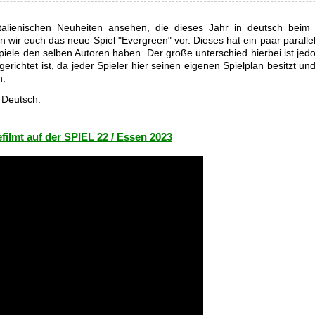
talienischen Neuheiten ansehen, die dieses Jahr in deutsch beim 
n wir euch das neue Spiel "Evergreen" vor. Dieses hat ein paar paralle
Spiele den selben Autoren haben. Der große unterschied hierbei ist jed
erichtet ist, da jeder Spieler hier seinen eigenen Spielplan besitzt un
n.
 Deutsch.
efilmt auf der SPIEL 22 / Essen 2023