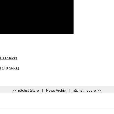
l 39 Stück)
l 148 Stück)
<< nächst ältere
|
News Archiv
|
nächst neuere >>