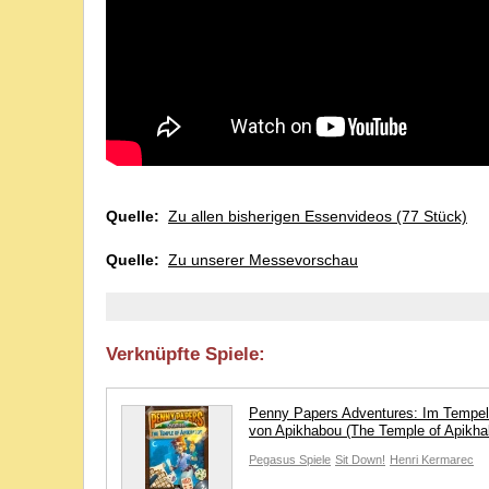
Quelle:
Zu allen bisherigen Essenvideos (77 Stück)
Quelle:
Zu unserer Messevorschau
Verknüpfte Spiele:
Penny Papers Adventures: Im Tempel
von Apikhabou (The Temple of Apikha
Pegasus Spiele
Sit Down!
Henri Kermarec