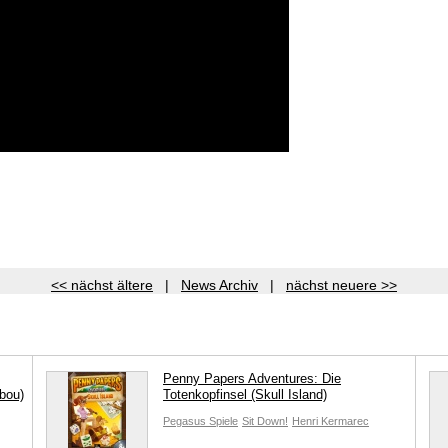
<< nächst ältere
|
News Archiv
|
nächst neuere >>
Penny Papers Adventures: Die
bou)
Totenkopfinsel (Skull Island)
Pegasus Spiele
Sit Down!
Henri Kermarec