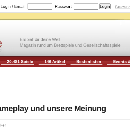
|
Login / Email:
Passwort
Passwort 
Erspiel' dir deine Welt!
Magazin rund um Brettspiele und Gesellschaftsspiele.
20.481 Spiele
146 Artikel
Bestenlisten
Events 
Gameplay und unsere Meinung
ker