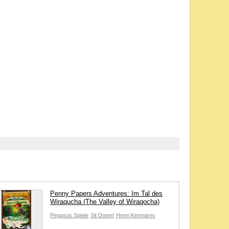
Penny Papers Adventures: Im Tal des
Wiraqucha (The Valley of Wiraqocha)
Pegasus Spiele
Sit Down!
Henri Kermarec