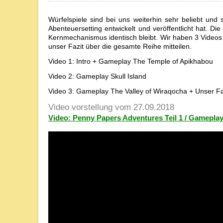
Würfelspiele sind bei uns weiterhin sehr beliebt und
Abenteuersetting entwickelt und veröffentlicht hat. Di
Kernmechanismus identisch bleibt. Wir haben 3 Videos
unser Fazit über die gesamte Reihe mitteilen.
Video 1: Intro + Gameplay The Temple of Apikhabou
Video 2: Gameplay Skull Island
Video 3: Gameplay The Valley of Wiraqocha + Unser Fa
Video vorstellung vom 27.09.2018
Video: Penny Papers Adventures Teil 1 / Gameplay