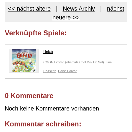
<< nächst ältere
|
News Archiv
|
nächst
neuere >>
Verknüpfte Spiele:
Unfair
CMON Limited (ehemals Cool Mini Or Not)
Lina
Cossette
David Forest
0 Kommentare
Noch keine Kommentare vorhanden
Kommentar schreiben: