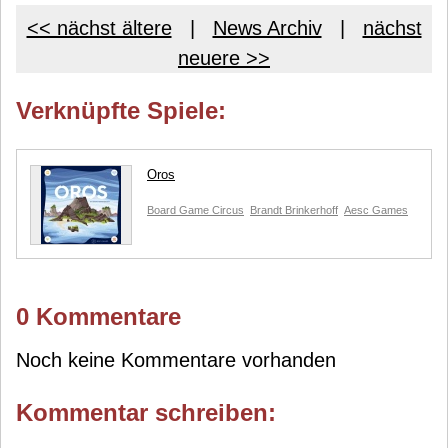
<< nächst ältere
|
News Archiv
|
nächst
neuere >>
Verknüpfte Spiele:
Oros
Board Game Circus
Brandt Brinkerhoff
Aesc Games
0 Kommentare
Noch keine Kommentare vorhanden
Kommentar schreiben: