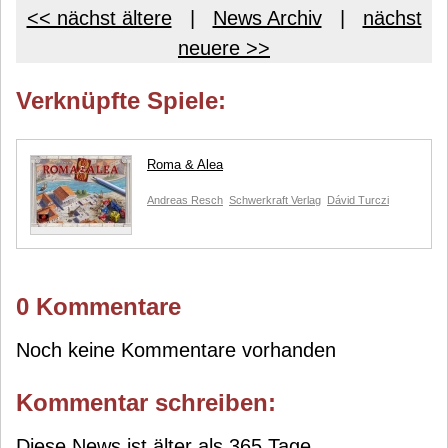
<< nächst ältere
|
News Archiv
|
nächst
neuere >>
Verknüpfte Spiele:
Roma & Alea
Andreas Resch
Schwerkraft Verlag
Dávid Turczi
0 Kommentare
Noch keine Kommentare vorhanden
Kommentar schreiben:
Diese News ist älter als 365 Tage.