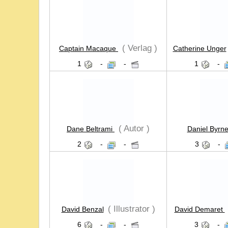
( Verlag )
Captain Macaque
Catherine Unger
1
-
-
1
-
( Autor )
Dane Beltrami
Daniel Byrn
2
-
-
3
-
( Illustrator )
David Benzal
David Demaret
6
-
-
3
-