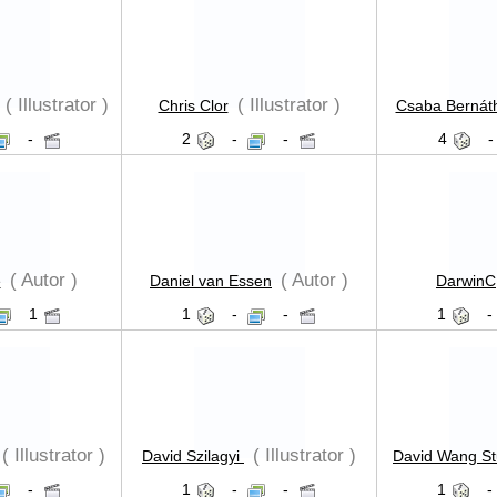
( Illustrator )
( Illustrator )
Chris Clor
Csaba Bernát
-
2
-
-
4
( Autor )
( Autor )
e
Daniel van Essen
DarwinC
1
1
-
-
1
-
( Illustrator )
( Illustrator )
David Szilagyi
David Wang S
-
1
-
-
1
-