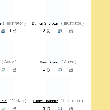
( Illustrator )
( Illustrator )
h
Damon S. Brown
-
1
2
-
-
( Autor )
( Autor )
David Allanic
-
1
-
-
( Verlag )
( Illustrator )
tudio
Dimitri Chappuis
-
3
-
-