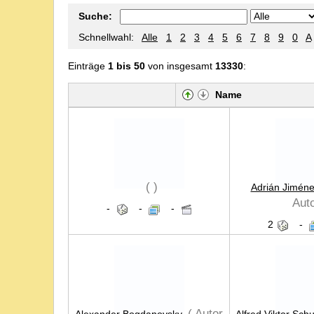
Suche:
Schnellwahl:
Alle
1
2
3
4
5
6
7
8
9
0
A
Einträge
1 bis 50
von insgesamt
13330
:
Name
( )
Adrián Jimén
Auto
-
-
-
2
-
( Autor