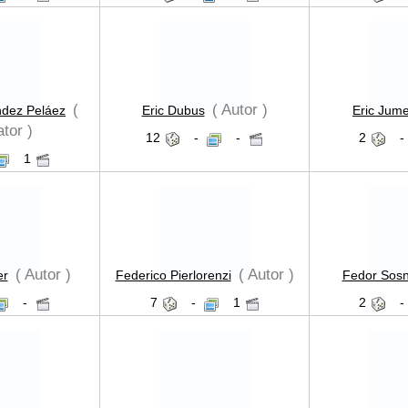
(
( Autor )
ndez Peláez
Eric Dubus
Eric Jume
ator )
12
-
-
2
-
1
( Autor )
( Autor )
er
Federico Pierlorenzi
Fedor Sos
-
7
-
1
2
-