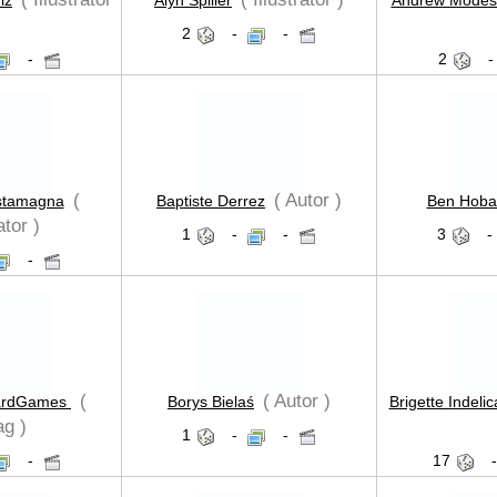
lz
Alyn Spiller
Andrew Modes
2
-
-
-
2
(
( Autor )
stamagna
Baptiste Derrez
Ben Hoba
ator )
1
-
-
3
-
-
(
( Autor )
ardGames
Borys Bielaś
Brigette Indeli
ag )
1
-
-
-
17