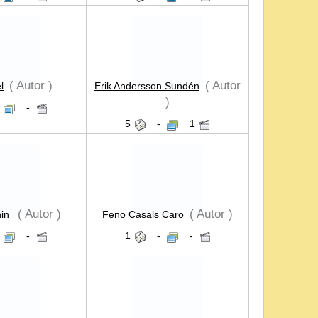
( Autor )
( Autor
l
Erik Andersson Sundén
)
-
5
-
1
( Autor )
( Autor )
nin
Feno Casals Caro
-
1
-
-