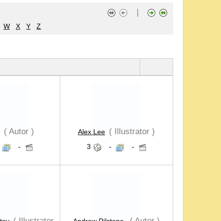
|
W
X
Y
Z
( Autor )
( Illustrator )
Alex Lee
-
3
-
-
( Illustrator
( Autor )