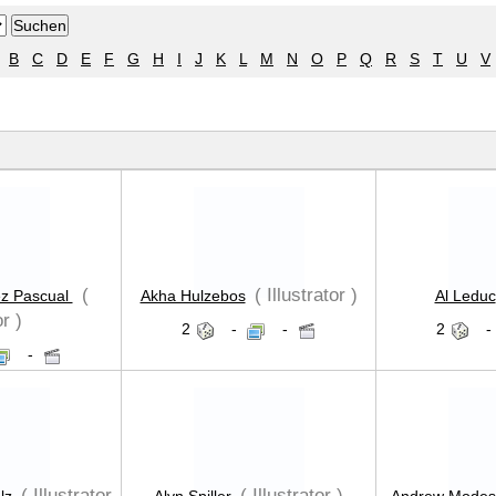
B
C
D
E
F
G
H
I
J
K
L
M
N
O
P
Q
R
S
T
U
V
(
( Illustrator )
ez Pascual
Akha Hulzebos
Al Leduc
r )
2
-
-
2
-
-
( Illustrator
( Illustrator )