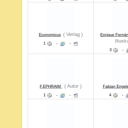
( Verlag )
Economicus
Enrique Ferná
Illustr
1
-
-
3
-
( Autor )
F.EPHRAIM
Fabian Engel
1
-
-
4
-