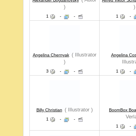
Alexander Bogdanovsky
Alfred Viktor Schu
)
)
1
-
-
1
-
( Illustrator
Angelina Chernyak
Angelina Co
)
Illustr
3
-
-
1
-
( Illustrator )
Billy Christian
BoomBox Bo
Verl
1
-
-
1
-