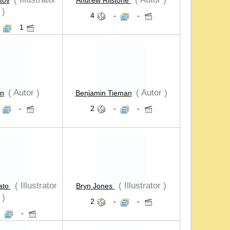
tov
Andrew Rilstone
)
4
-
-
-
1
( Autor )
( Autor )
n
Benjamin Tieman
-
2
-
-
( Illustrator
( Illustrator )
cato
Bryn Jones
)
2
-
-
-
-