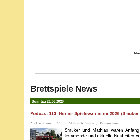
Min
Brettspiele News
Sonntag 21.06.2026
Podcast 113: Herner Spielewahnsinn 2026 (Smuker 
Nachricht von 09:32 Uhr, Mathias & Smuker, - Kommentare
Smuker und Mathias waren Anfang
kommende und aktuelle Neuheiten von