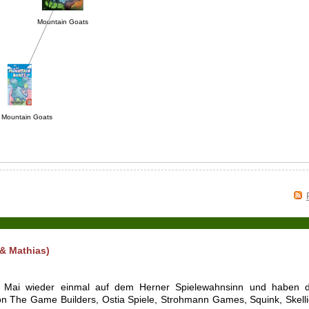
Mountain Goats
i Mountain Goats
& Mathias)
 Mai wieder einmal auf dem Herner Spielewahnsinn und haben d
 The Game Builders, Ostia Spiele, Strohmann Games, Squink, Skellig