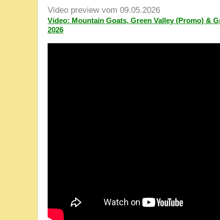
Video preview vom 09.05.2026
Video: Mountain Goats, Green Valley (Promo) & Gr
2026