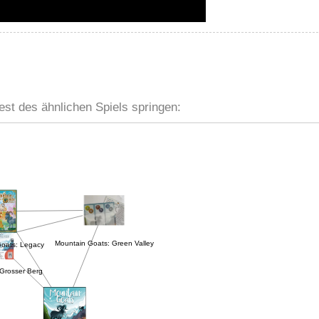
est des ähnlichen Spiels springen:
Mountain Goats: Green Valley
oats: Legacy
Grosser Berg