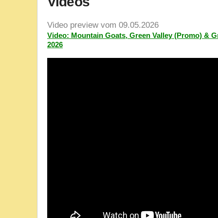
Videos
Video preview vom 09.05.2026
Video: Mountain Goats, Green Valley (Promo) & Gr
2026