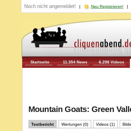
Noch nicht angemeldet!
|
Neu Registrieren!
Startseite
11.354 News
6.298 Videos
Mountain Goats: Green Vall
Testbericht
Wertungen (0)
Videos (1)
Bilde