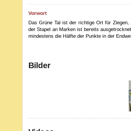
Vorwort
Das Grüne Tal ist der richtige Ort für Ziegen,
der Stapel an Marken ist bereits ausgetrockne
mindestens die Hälfte der Punkte in der Endwe
Bilder