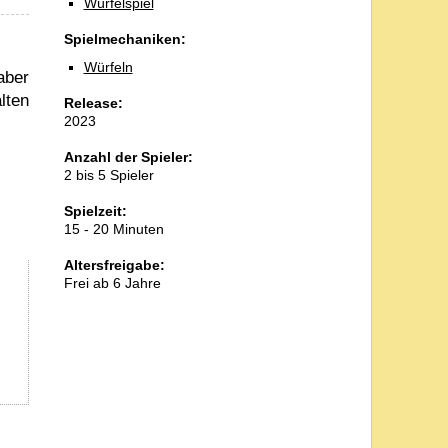
Würfelspiel
Spielmechaniken:
Würfeln
aber
lten
Release:
2023
Anzahl der Spieler:
2 bis 5 Spieler
Spielzeit:
15 - 20 Minuten
Altersfreigabe:
Frei ab 6 Jahre