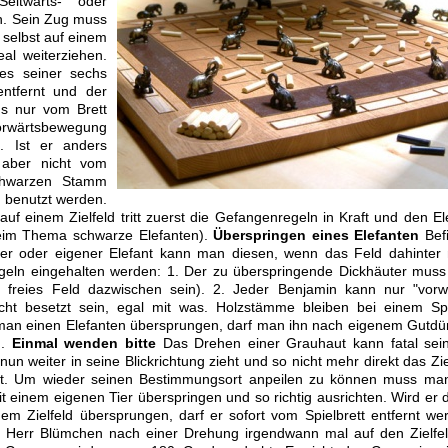
Seitwärts- oder
en. Sein Zug muss
r selbst auf einem
al weiterziehen.
nes seiner sechs
entfernt und der
ngs nur vom Brett
orwärtsbewegung
. Ist er anders
d aber nicht vom
 schwarzen Stamm
r benutzt werden.
uf einem Zielfeld tritt zuerst die Gefangenregeln in Kraft und den El
beim Thema schwarze Elefanten).
Überspringen eines Elefanten
Bef
der oder eigener Elefant kann man diesen, wenn das Feld dahinter 
egeln eingehalten werden: 1. Der zu überspringende Dickhäuter muss
 freies Feld dazwischen sein). 2. Jeder Benjamin kann nur "vorw
cht besetzt sein, egal mit was. Holzstämme bleiben bei einem S
 man einen Elefanten übersprungen, darf man ihn nach eigenem Gutd
n.
Einmal wenden bitte
Das Drehen einer Grauhaut kann fatal sei
nun weiter in seine Blickrichtung zieht und so nicht mehr direkt das Zie
ht. Um wieder seinen Bestimmungsort anpeilen zu können muss ma
it einem eigenen Tier überspringen und so richtig ausrichten. Wird er 
nem Zielfeld übersprungen, darf er sofort vom Spielbrett entfernt we
 Herr Blümchen nach einer Drehung irgendwann mal auf den Zielfe