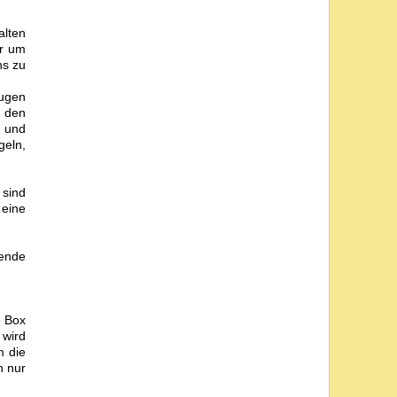
alten
er um
ns zu
Augen
 den
z und
geln,
 sind
 eine
gende
e Box
 wird
m die
n nur