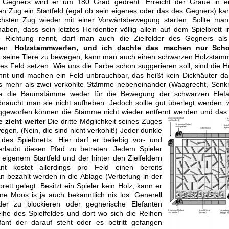
s Gegners wird er um 180 Grad gedreht. Erreicht der Graue in e
en Zug ein Startfeld (egal ob sein eigenes oder das des Gegners) ka
hsten Zug wieder mit einer Vorwärtsbewegung starten. Sollte ma
aben, dass sein letztes Herdentier völlig allein auf dem Spielbrett i
e Richtung rennt, darf man auch die Zielfelder des Gegners als
zen.
Holzstammwerfen, und ich dachte das machen nur Scho
t seine Tiere zu bewegen, kann man auch einen schwarzen Holzstam
eies Feld setzen. Wie uns die Farbe schon suggerieren soll, sind die H
nnt und machen ein Feld unbrauchbar, das heißt kein Dickhäuter da
mals mehr als zwei verkohlte Stämme nebeneinander (Waagrecht, Senk
. Da die Baumstämme weder für die Bewegung der schwarzen Elefa
braucht man sie nicht aufheben. Jedoch sollte gut überlegt werden,
weggeworfen können die Stämme nicht wieder entfernt werden und das
 zieht weiter
Die dritte Möglichkeit seines Zuges
gen. (Nein, die sind nicht verkohlt!) Jeder dunkle
des Spielbretts. Hier darf er beliebig vor- und
rlaubt diesen Pfad zu betreten. Jedem Spieler
eigenem Startfeld und der hinter den Zielfeldern
t kostet allerdings pro Feld einen bereits
bezahlt werden in die Ablage (Vertiefung in der
ett gelegt. Besitzt ein Spieler kein Holz, kann er
 Moos is ja auch bekanntlich nix los. Generell
er zu blockieren oder gegnerische Elefanten
ihe des Spielfeldes und dort wo sich die Reihen
fant der darauf steht oder es betritt gefangen