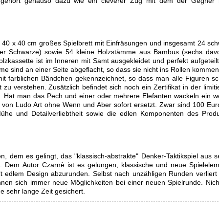
t gehört genauso dazu wie ein cleverer Zug mit dem der Gegner 
Ein 40 x 40 cm großes Spielbrett mit Einfräsungen und insgesamt 24 sc
vier Schwarze) sowie 54 kleine Holzstämme aus Bambus (sechs dav
kassette ist im Inneren mit Samt ausgekleidet und perfekt aufgeteilt
 sind an einer Seite abgeflacht, so dass sie nicht ins Rollen kommen
 mit farblichen Bändchen gekennzeichnet, so dass man alle Figuren sc
 zu verstehen. Zusätzlich befindet sich noch ein Zertifikat in der limiti
r. Hat man das Pech und einer oder mehrere Elefanten wackeln ein w
se von Ludo Art ohne Wenn und Aber sofort ersetzt. Zwar sind 100 Eur
Mühe und Detailverliebtheit sowie die edlen Komponenten des Prod
en, dem es gelingt, das "klassisch-abstrakte" Denker-Taktikspiel aus s
. Dem Autor Czarnè ist es gelungen, klassische und neue Spielele
it edlem Design abzurunden. Selbst nach unzähligen Runden verlier
ahnen sich immer neue Möglichkeiten bei einer neuen Spielrunde. Nich
e sehr lange Zeit gesichert.