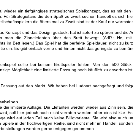
l wieder ein tiefgängiges strategisches Spielkonzept, das es mit den 
 Für Strategiefans die den Spaß zu zweit suchen handelt es sich hi
ellschaftsspielern die öfters mal zu Zweit sind ist der Kauf nur wärmste
das Konzept und das Design gesteckt hat ist sofort zu spüren und die 
n man die Zinnelefanten über das Brett bewegt. (AdR.: He, mit
s im Bett lesen.) Das Spiel hat die perfekte Spieldauer, nicht zu kur
tie ein. Es gibt einfach vorne und hinten nicht das geringste zu bemän
enkspiel sollte bei keinem Brettspieler fehlen. Von den 500 Stück
einzige Möglichkeit eine limitierte Fassung noch käuflich zu erwerben ist
e Fassung auf den Markt. Wir haben bei Ludoart nachgefragt und fol
rscheinen
 die limitierte Auflage. Die Elefanten werden wieder aus Zinn sein, di
d, soll hier jedoch noch nicht verraten werden, aber eins ist klar: Es
age wird auf jeden Fall auch keine Billigvariante. Sie wird also auch u
n Spiele in der hochwertigen Reihe, sind nicht mehr im Handel, sonder
e Vorbestellungen werden gerne entgegen genommen.