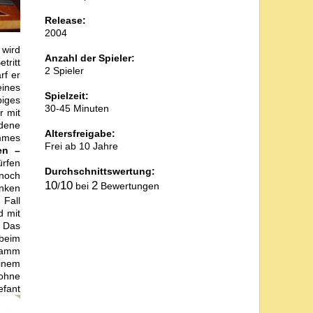
Release:
2004
 wird
Anzahl der Spieler:
etritt
2 Spieler
rf er
eines
Spielzeit:
biges
30-45 Minuten
r mit
dene
Altersfreigabe:
mmes
Frei ab 10 Jahre
en –
ürfen
Durchschnittswertung:
noch
10
10
2
/
bei
Bewertungen
nken
 Fall
d mit
 Das
 beim
stamm
einem
(ohne
efant