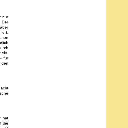
r nur
. Der
 aber
iert.
chen
rlich
durch
 ein.
- für
t den
Macht
sche
r hat
 die