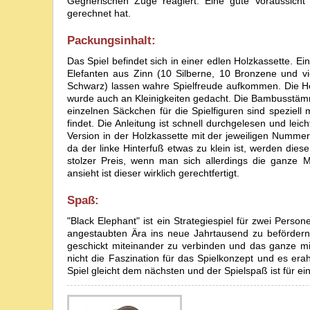
Gegnerischen Züge reagiert. Eine gute Voraussich
gerechnet hat.
Packungsinhalt:
Das Spiel befindet sich in einer edlen Holzkassette. 
Elefanten aus Zinn (10 Silberne, 10 Bronzene und 
Schwarz) lassen wahre Spielfreude aufkommen. Die Holz
wurde auch an Kleinigkeiten gedacht. Die Bambusstämme
einzelnen Säckchen für die Spielfiguren sind speziell
findet. Die Anleitung ist schnell durchgelesen und leicht
Version in der Holzkassette mit der jeweiligen Numme
da der linke Hinterfuß etwas zu klein ist, werden die
stolzer Preis, wenn man sich allerdings die ganze 
ansieht ist dieser wirklich gerechtfertigt.
Spaß:
"Black Elephant" ist ein Strategiespiel für zwei Person
angestaubten Ära ins neue Jahrtausend zu befördern
geschickt miteinander zu verbinden und das ganze m
nicht die Faszination für das Spielkonzept und es er
Spiel gleicht dem nächsten und der Spielspaß ist für ein