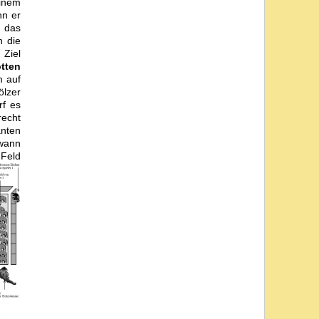
inem
nn er
n das
n die
 Ziel
tten
m auf
ölzer
rf es
recht
nten
 wann
 Feld