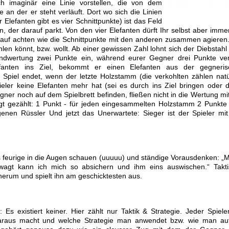
imaginär eine Linie vorstellen, die von dem
an der er steht verläuft. Dort wo sich die Linien
 Elefanten gibt es vier Schnittpunkte) ist das Feld
 der darauf parkt. Von den vier Elefanten dürft Ihr selbst aber imme
rauf achten wie die Schnittpunkte mit den anderen zusammen agieren
len könnt, bzw. wollt. Ab einer gewissen Zahl lohnt sich der Diebstahl
Endwertung zwei Punkte ein, während eurer Gegner drei Punkte verl
fanten ins Ziel, bekommt er einen Elefanten aus der gegneris
Spiel endet, wenn der letzte Holzstamm (die verkohlten zählen natü
pieler keine Elefanten mehr hat (sei es durch ins Ziel bringen oder 
ner noch auf dem Spielbrett befinden, fließen nicht in die Wertung mit
gt gezählt: 1 Punkt - für jeden eingesammelten Holzstamm 2 Punkte 
enen Rüssler Und jetzt das Unerwartete: Sieger ist der Spieler mi
Das feurige in die Augen schauen (uuuuu) und ständige Vorausdenken: „
agt kann ich mich so absichern und ihm eins auswischen.“ Takti
herum und spielt ihn am geschicktesten aus.
 Es existiert keiner. Hier zählt nur Taktik & Strategie. Jeder Spiele
raus macht und welche Strategie man anwendet bzw. wie man auf