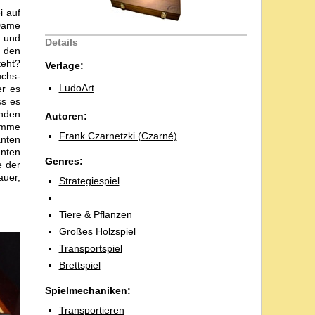
i auf
 Dame
t und
Details
n den
teht?
Verlage:
uchs-
LudoArt
er es
ss es
enden
Autoren:
tämme
Frank Czarnetzki (Czarné)
anten
anten
Genres:
e der
auer,
Strategiespiel
Tiere & Pflanzen
Großes Holzspiel
Transportspiel
Brettspiel
Spielmechaniken:
Transportieren