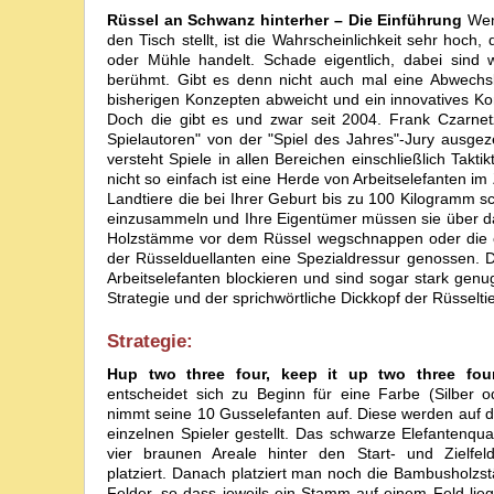
Rüssel an Schwanz hinterher – Die Einführung
Wenn
den Tisch stellt, ist die Wahrscheinlichkeit sehr hoc
oder Mühle handelt. Schade eigentlich, dabei sind w
berühmt. Gibt es denn nicht auch mal eine Abwechsl
bisherigen Konzepten abweicht und ein innovatives Ko
Doch die gibt es und zwar seit 2004. Frank Czarne
Spielautoren" von der "Spiel des Jahres"-Jury ausgez
versteht Spiele in allen Bereichen einschließlich Takti
nicht so einfach ist eine Herde von Arbeitselefanten 
Landtiere die bei Ihrer Geburt bis zu 100 Kilogramm 
einzusammeln und Ihre Eigentümer müssen sie über das
Holzstämme vor dem Rüssel wegschnappen oder die ei
der Rüsselduellanten eine Spezialdressur genossen. D
Arbeitselefanten blockieren und sind sogar stark gen
Strategie und der sprichwörtliche Dickkopf der Rüsseltie
Strategie:
Hup two three four, keep it up two three four
entscheidet sich zu Beginn für eine Farbe (Silber 
nimmt seine 10 Gusselefanten auf. Diese werden auf di
einzelnen Spieler gestellt. Das schwarze Elefantenquar
vier braunen Areale hinter den Start- und Zielfel
platziert. Danach platziert man noch die Bambusholzs
Felder, so dass jeweils ein Stamm auf einem Feld lieg