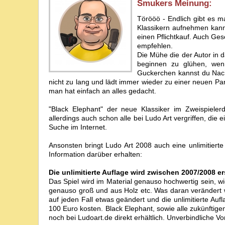
Smuker
s Meinung:
Törööö - Endlich gibt es ma
Klassikern aufnehmen kann.
einen Pflichtkauf. Auch Ges
empfehlen.
Die Mühe die der Autor in 
beginnen zu glühen, wen
Guckerchen kannst du Nacht
nicht zu lang und lädt immer wieder zu einer neuen Par
man hat einfach an alles gedacht.
"Black Elephant" der neue Klassiker im Zweispielerd
allerdings auch schon alle bei Ludo Art vergriffen, die 
Suche im Internet.
Ansonsten bringt Ludo Art 2008 auch eine unlimitiert
Information darüber erhalten:
Die unlimitierte Auflage wird zwischen 2007/2008 e
Das Spiel wird im Material genauso hochwertig sein, wie
genauso groß und aus Holz etc. Was daran verändert wir
auf jeden Fall etwas geändert und die unlimitierte Aufl
100 Euro kosten. Black Elephant, sowie alle zukünftige
noch bei Ludoart.de direkt erhältlich. Unverbindlich