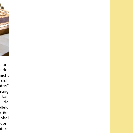
efant
indet
nicht
 sich
ärts"
prung
ünken
n, da
lfeld
n ihn
dabei
rden.
ldern