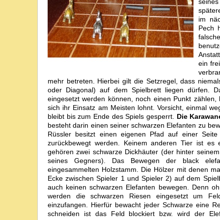
seine
später
im näc
Pech h
falsch
benut
Anstat
ein fr
verbra
mehr betreten. Hierbei gilt die Setzregel, dass nie
oder Diagonal) auf dem Spielbrett liegen dürfen
eingesetzt werden können, noch einen Punkt zählen, 
sich ihr Einsatz am Meisten lohnt. Vorsicht, einmal 
bleibt bis zum Ende des Spiels gesperrt.
Die Karawane
besteht darin einen seiner schwarzen Elefanten zu bewe
Rüssler besitzt einen eigenen Pfad auf einer Seite 
zurückbewegt werden. Keinem anderen Tier ist es e
gehören zwei schwarze Dickhäuter (der hinter seinem 
seines Gegners). Das Bewegen der black elefan
eingesammelten Holzstamm. Die Hölzer mit denen man 
Ecke zwischen Spieler 1 und Spieler 2) auf dem Spielbr
auch keinen schwarzen Elefanten bewegen. Denn ohne
werden die schwarzen Riesen eingesetzt um Feld
einzufangen. Hierfür bewacht jeder Schwarze eine Re
schneiden ist das Feld blockiert bzw. wird der Ele