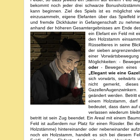
bekommt noch jeder drei schwarze Bonusholzstämm
kann beginnen. Ziel des Spiels ist es möglichst v
einzusammeln, eigene Elefanten über das Spielfeld in
und fremde Dickhäuter in Gefangenschaft zu nehmen.
anhand der höheren Gesamtergebnisses am Ende des 
ein Elefant ein Feld mi
den Holzstamm einsammel
Rüsseltieres in seine Blic
der sieben angrenzende
einer Vorwärtsbewegung 
Möglichkeiten: - Bewege
oder
- Bewegen eines e
„Elegant wie eine Gazel
sich vorwärts, seitwärts 
nicht gemerkt, diese
Gazellen
Augenzwinkern. 
geändert werden. Betritt
einem Holzstamm, darf 
bedeutet, dass dann auf 
verlassen wiederum bleib
betritt ist sein Zug beendet. Ein Areal mit einem Ba
Feld ist außerdem nur Platz für einen Rüssler. Bei 
Holzstämme) hintereinander oder nebeneinander aufz
noch ein Holzstamm, handelt es sich bei diesem Fel