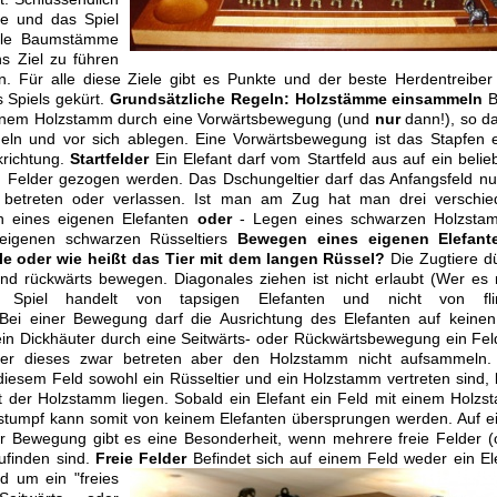
e und das Spiel
iele Baumstämme
s Ziel zu führen
 Für alle diese Ziele gibt es Punkte und der beste Herdentreiber
Spiels gekürt.
Grundsätzliche Regeln:
Holzstämme einsammeln
B
t einem Holzstamm durch eine Vorwärtsbewegung (und
nur
dann!), so da
n und vor sich ablegen. Eine Vorwärtsbewegung ist das Stapfen 
krichtung.
Startfelder
Ein Elefant darf vom Startfeld aus auf ein belie
n Felder gezogen werden.
Das Dschungeltier darf das Anfangsfeld nu
betreten oder verlassen.
Ist man am Zug hat man drei verschie
n eines eigenen Elefanten
oder
- Legen eines schwarzen Holzsta
igenen schwarzen Rüsseltiers
Bewegen eines eigenen Elefant
le oder wie heißt das Tier mit dem langen Rüssel?
Die Zugtiere d
und rückwärts bewegen. Diagonales ziehen ist nicht erlaubt (
Wer es 
s Spiel handelt von tapsigen Elefanten und nicht von fli
Bei einer Bewegung darf die Ausrichtung des Elefanten auf keinen
 ein Dickhäuter durch eine Seitwärts- oder Rückwärtsbewegung ein Fel
er dieses zwar betreten aber den Holzstamm nicht aufsammeln.
diesem Feld sowohl ein Rüsseltier und ein Holzstamm vertreten sind,
t der Holzstamm liegen. Sobald ein Elefant ein Feld mit einem Holz
umstumpf kann somit von keinem Elefanten übersprungen werden. Auf 
der Bewegung gibt es eine Besonderheit, wenn mehrere freie Felder 
ufinden sind.
Freie Felder
Befindet sich auf einem Feld weder ein El
d um ein "freies