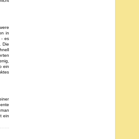
nicht
hwere
on in
 - es
. Die
hnell
erten
enig,
o ein
uktes
einer
mente
t man
t ein