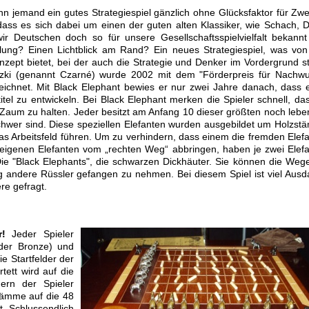
 jemand ein gutes Strategiespiel gänzlich ohne Glücksfaktor für Zwe
h, dass es sich dabei um einen der guten alten Klassiker, wie Schach,
ir Deutschen doch so für unsere Gesellschaftsspielvielfalt bekann
ung? Einen Lichtblick am Rand? Ein neues Strategiespiel, was vo
nzept bietet, bei der auch die Strategie und Denker im Vordergrund s
tzki (genannt Czarné) wurde 2002 mit dem "Förderpreis für Nachw
eichnet. Mit Black Elephant bewies er nur zwei Jahre danach, dass 
ktitel zu entwickeln. Bei Black Elephant merken die Spieler schnell, da
im Zaum zu halten. Jeder besitzt am Anfang 10 dieser größten noch leb
schwer sind. Diese speziellen Elefanten wurden ausgebildet um Holzs
 Arbeitsfeld führen. Um zu verhindern, dass einem die fremden Elef
genen Elefanten vom „rechten Weg“ abbringen, haben je zwei Elef
ie "Black Elephants", die schwarzen Dickhäuter. Sie können die Weg
ug andere Rüssler gefangen zu nehmen. Bei diesem Spiel ist viel Ausd
re gefragt.
!
Jeder Spieler
oder Bronze) und
e Startfelder der
tett wird auf die
dern der Spieler
tämme auf die 48
t. Schlussendlich