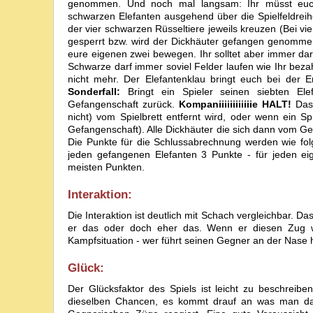
genommen. Und noch mal langsam: Ihr müsst euch 
schwarzen Elefanten ausgehend über die Spielfeldreihe 
der vier schwarzen Rüsseltiere jeweils kreuzen (Bei vier
gesperrt bzw. wird der Dickhäuter gefangen genommen,
eure eigenen zwei bewegen. Ihr solltet aber immer da
Schwarze darf immer soviel Felder laufen wie Ihr bezah
nicht mehr. Der Elefantenklau bringt euch bei der 
Sonderfall:
Bringt ein Spieler seinen siebten Ele
Gefangenschaft zurück.
Kompaniiiiiiiiiiiie HALT!
Das 
nicht) vom Spielbrett entfernt wird, oder wenn ein S
Gefangenschaft). Alle Dickhäuter die sich dann vom Geg
Die Punkte für die Schlussabrechnung werden wie fol
jeden gefangenen Elefanten 3 Punkte - für jeden eig
meisten Punkten.
Interaktion:
Die Interaktion ist deutlich mit Schach vergleichbar. 
er das oder doch eher das. Wenn er diesen Zug w
Kampfsituation - wer führt seinen Gegner an der Nase 
Glück:
Der Glücksfaktor des Spiels ist leicht zu beschreiben:
dieselben Chancen, es kommt drauf an was man da