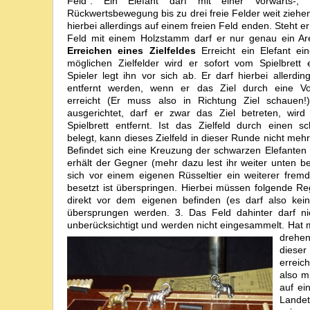
Feld". Ein Elefant darf mit einer Vorwärts-, 
Rückwertsbewegung bis zu drei freie Felder weit zieh
hierbei allerdings auf einem freien Feld enden. Steht e
Feld mit einem Holzstamm darf er nur genau ein Are
Erreichen eines Zielfeldes
Erreicht ein Elefant ei
möglichen Zielfelder wird er sofort vom Spielbrett 
Spieler legt ihn vor sich ab. Er darf hierbei allerdi
entfernt werden, wenn er das Ziel durch eine V
erreicht (Er muss also in Richtung Ziel schauen!)
ausgerichtet, darf er zwar das Ziel betreten, wir
Spielbrett entfernt. Ist das Zielfeld durch einen
belegt, kann dieses Zielfeld in dieser Runde nicht meh
Befindet sich eine Kreuzung der schwarzen Elefanten a
erhält der Gegner (mehr dazu lest ihr weiter unten 
sich vor einem eigenen Rüsseltier ein weiterer frem
besetzt ist überspringen. Hierbei müssen folgende R
direkt vor dem eigenen befinden (es darf also kein
übersprungen werden. 3. Das Feld dahinter darf ni
unberücksichtigt und werden nicht eingesammelt. Hat
drehe
dieser 
erreic
also m
auf ei
Landet