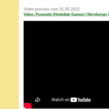
Video preview vom 31.05.2023
Video: Pyramido (Heidelbär Games) / Nürnberger 