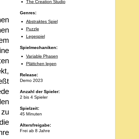
The Creation Studio
Genres:
nen
Abstraktes Spiel
hen
Puzzle
Legespiel
nem
Spielmechaniken:
ine
Variable Phasen
ten
Plättchen legen
kt,
Release:
eßt
Demo 2023
ede
Anzahl der Spieler:
2 bis 4 Spieler
len
Spielzeit:
 zu
45 Minuten
die
Altersfreigabe:
hre
Frei ab 8 Jahre