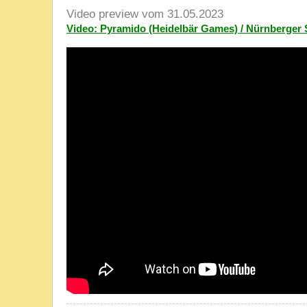
Video preview vom 31.05.2023
Video: Pyramido (Heidelbär Games) / Nürnberger 