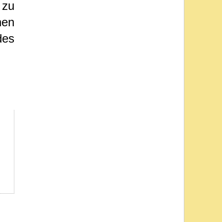
 zu
nen
des