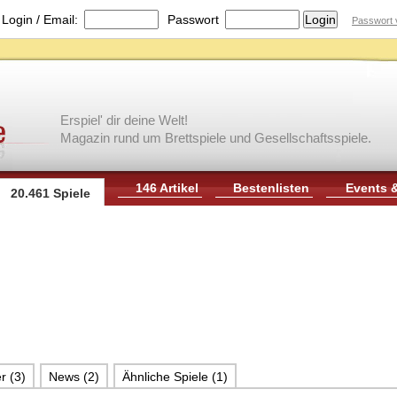
|
Login / Email:
Passwort
Passwort 
Erspiel' dir deine Welt!
Magazin rund um Brettspiele und Gesellschaftsspiele.
146 Artikel
Bestenlisten
Events 
20.461 Spiele
r (3)
News (2)
Ähnliche Spiele (1)