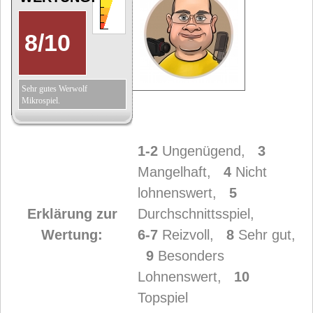
8
/
10
Sehr gutes Werwolf
Mikrospiel.
1-2
Ungenügend,
3
Mangelhaft,
4
Nicht
lohnenswert,
5
Erklärung zur
Durchschnittsspiel,
Wertung:
6-7
Reizvoll,
8
Sehr gut,
9
Besonders
Lohnenswert,
10
Topspiel