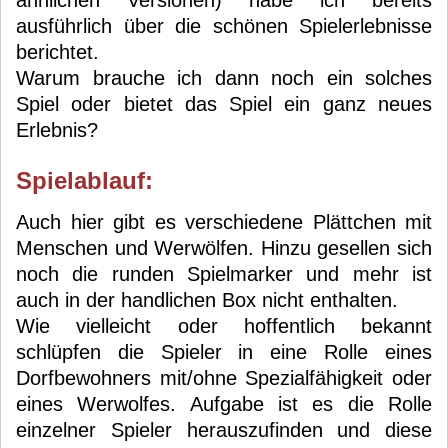
ähnlichen Versionen) habe ich bereits
ausführlich über die schönen Spielerlebnisse
berichtet.
Warum brauche ich dann noch ein solches
Spiel oder bietet das Spiel ein ganz neues
Erlebnis?
Spielablauf:
Auch hier gibt es verschiedene Plättchen mit
Menschen und Werwölfen. Hinzu gesellen sich
noch die runden Spielmarker und mehr ist
auch in der handlichen Box nicht enthalten.
Wie vielleicht oder hoffentlich bekannt
schlüpfen die Spieler in eine Rolle eines
Dorfbewohners mit/ohne Spezialfähigkeit oder
eines Werwolfes. Aufgabe ist es die Rolle
einzelner Spieler herauszufinden und diese