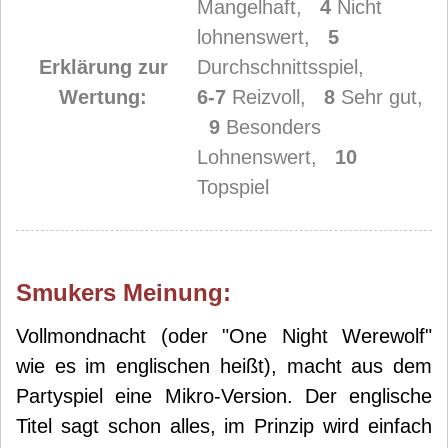
Mangelhaft,
4
Nicht
lohnenswert,
5
Erklärung zur
Durchschnittsspiel,
Wertung:
6-7
Reizvoll,
8
Sehr gut,
9
Besonders
Lohnenswert,
10
Topspiel
Smuker
s Meinung:
Vollmondnacht (oder "One Night Werewolf"
wie es im englischen heißt), macht aus dem
Partyspiel eine Mikro-Version. Der englische
Titel sagt schon alles, im Prinzip wird einfach