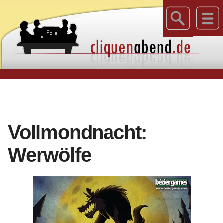
Vollmondnacht:
Werwölfe