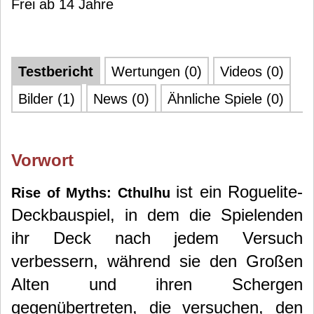
Frei ab 14 Jahre
Testbericht
Wertungen (0)
Videos (0)
Bilder (1)
News (0)
Ähnliche Spiele (0)
Vorwort
ist ein Roguelite-
Rise of Myths: Cthulhu
Deckbauspiel, in dem die Spielenden
ihr Deck nach jedem Versuch
verbessern, während sie den Großen
Alten und ihren Schergen
gegenübertreten, die versuchen, den