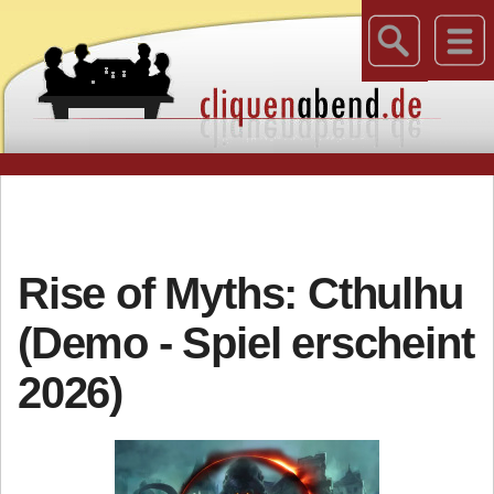
Rise of Myths: Cthulhu
(Demo - Spiel erscheint
2026)