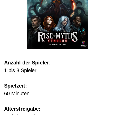
Anzahl der Spieler:
1 bis 3 Spieler
Spielzeit:
60 Minuten
Altersfreigabe: