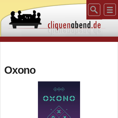
Oxono