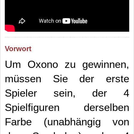
Vorwort
Um Oxono zu gewinnen,
müssen Sie der erste
Spieler sein, der 4
Spielfiguren derselben
Farbe (unabhängig von