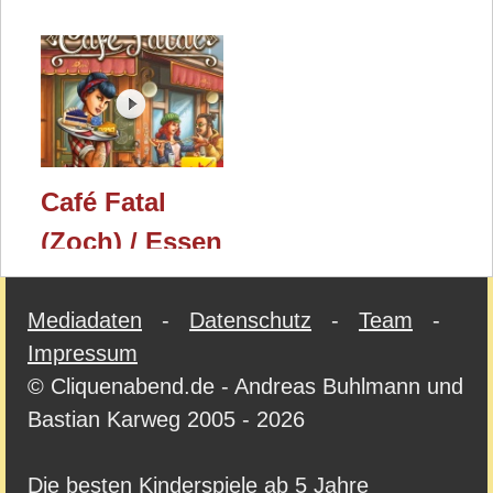
Café Fatal
(Zoch) / Essen
2017
Mediadaten
-
Datenschutz
-
Team
-
Impressum
© Cliquenabend.de - Andreas Buhlmann und
Bastian Karweg 2005 - 2026
Die besten Kinderspiele ab 5 Jahre