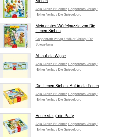
Sieben
(Die Spiege
- Essen 201
Anja Dreier-Brückner
Coppenrath Verlag /
Hölker Verlag / Die Spiegelburg
Mein erstes Würfelpuzzle von Die
Lieben Sieben
Coppenrath Verlag / Hölker Verlag / Die
Spiegelburg
Ab auf die Wippe
Anja Dreier-Brückner
Coppenrath Verlag /
Hölker Verlag / Die Spiegelburg
Die Lieben Sieben: Auf in die Ferien
Anja Dreier-Brückner
Coppenrath Verlag /
Hölker Verlag / Die Spiegelburg
Heute steigt die Party
Anja Dreier-Brückner
Coppenrath Verlag /
Hölker Verlag / Die Spiegelburg