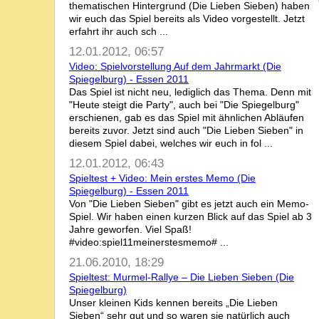
thematischen Hintergrund (Die Lieben Sieben) haben
wir euch das Spiel bereits als Video vorgestellt. Jetzt
erfahrt ihr auch sch ...
12.01.2012, 06:57
Video: Spielvorstellung Auf dem Jahrmarkt (Die
Spiegelburg) - Essen 2011
Das Spiel ist nicht neu, lediglich das Thema. Denn mit
"Heute steigt die Party", auch bei "Die Spiegelburg"
erschienen, gab es das Spiel mit ähnlichen Abläufen
bereits zuvor. Jetzt sind auch "Die Lieben Sieben" in
diesem Spiel dabei, welches wir euch in fol ...
12.01.2012, 06:43
Spieltest + Video: Mein erstes Memo (Die
Spiegelburg) - Essen 2011
Von "Die Lieben Sieben" gibt es jetzt auch ein Memo-
Spiel. Wir haben einen kurzen Blick auf das Spiel ab 3
Jahre geworfen. Viel Spaß!
#video:spiel11meinerstesmemo# ...
21.06.2010, 18:29
Spieltest: Murmel-Rallye – Die Lieben Sieben (Die
Spiegelburg)
Unser kleinen Kids kennen bereits „Die Lieben
Sieben“ sehr gut und so waren sie natürlich auch