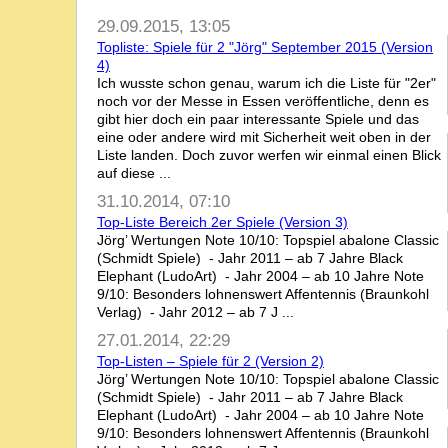
29.09.2015, 13:05
Topliste: Spiele für 2 "Jörg" September 2015 (Version
4)
Ich wusste schon genau, warum ich die Liste für "2er"
noch vor der Messe in Essen veröffentliche, denn es
gibt hier doch ein paar interessante Spiele und das
eine oder andere wird mit Sicherheit weit oben in der
Liste landen. Doch zuvor werfen wir einmal einen Blick
auf diese ...
31.10.2014, 07:10
Top-Liste Bereich 2er Spiele (Version 3)
Jörg’ Wertungen Note 10/10: Topspiel abalone Classic
(Schmidt Spiele) - Jahr 2011 – ab 7 Jahre Black
Elephant (LudoArt) - Jahr 2004 – ab 10 Jahre Note
9/10: Besonders lohnenswert Affentennis (Braunkohl
Verlag) - Jahr 2012 – ab 7 J ...
27.01.2014, 22:29
Top-Listen – Spiele für 2 (Version 2)
Jörg’ Wertungen Note 10/10: Topspiel abalone Classic
(Schmidt Spiele) - Jahr 2011 – ab 7 Jahre Black
Elephant (LudoArt) - Jahr 2004 – ab 10 Jahre Note
9/10: Besonders lohnenswert Affentennis (Braunkohl