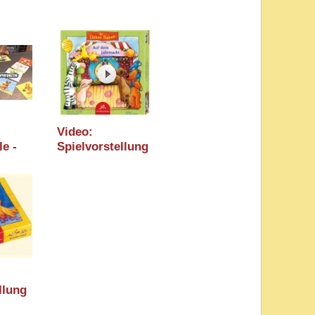
s
Video:
e -
Spielvorstellung
 Sieben
Auf dem
Jahrmarkt (Die
 - ab 3
Spiegelburg) -
 231
Essen 2011
llung
s Memo