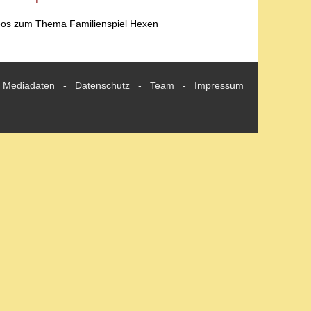
deos zum Thema Familienspiel Hexen
Mediadaten
-
Datenschutz
-
Team
-
Impressum