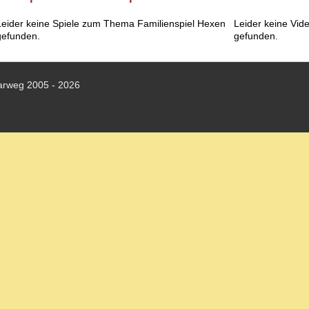
Leider keine Spiele zum Thema Familienspiel Hexen
Leider keine Vi
gefunden.
gefunden.
arweg 2005 - 2026