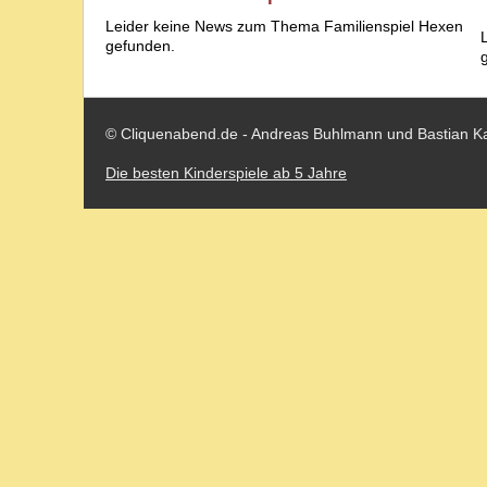
Leider keine News zum Thema Familienspiel Hexen
gefunden.
© Cliquenabend.de - Andreas Buhlmann und Bastian K
Die besten Kinderspiele ab 5 Jahre