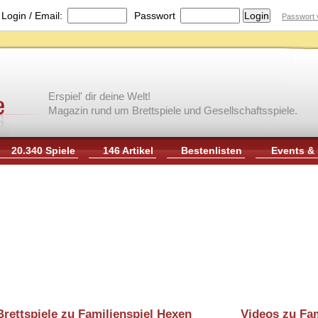
|
Login / Email:
Passwort
Passwort 
Erspiel' dir deine Welt!
Magazin rund um Brettspiele und Gesellschaftsspiele.
20.340 Spiele
146 Artikel
Bestenlisten
Events &
Brettspiele zu Familienspiel Hexen
Videos zu Fam