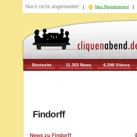
Noch nicht angemeldet!
|
Neu Registrieren!
Startseite
11.353 News
6.298 Videos
Findorff
News zu Findorff