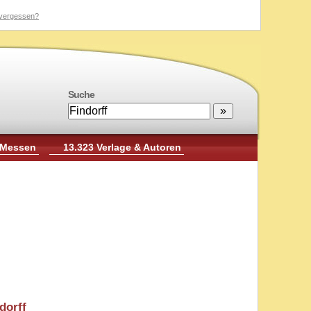
vergessen?
Suche
 Messen
13.323 Verlage & Autoren
dorff