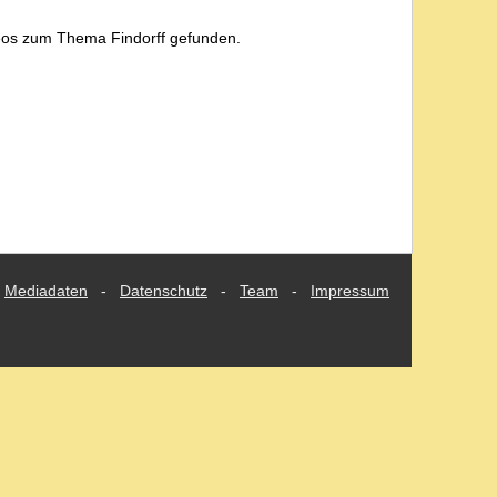
eos zum Thema Findorff gefunden.
Mediadaten
-
Datenschutz
-
Team
-
Impressum