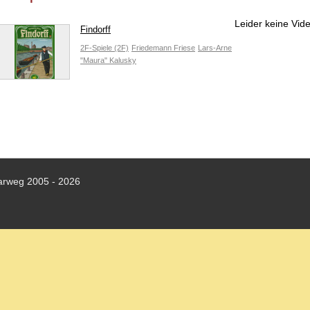
Leider keine Vid
Findorff
2F-Spiele (2F)
Friedemann Friese
Lars-Arne
"Maura" Kalusky
arweg 2005 - 2026