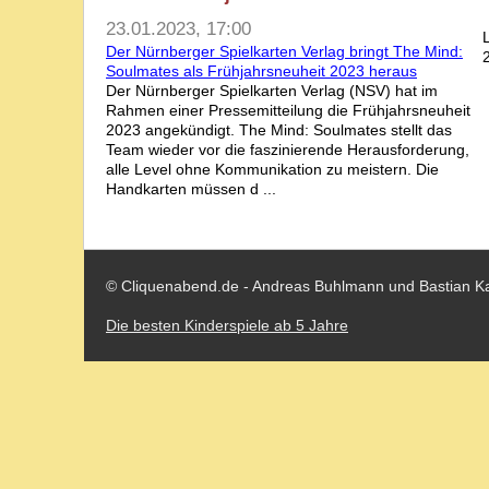
23.01.2023, 17:00
Der Nürnberger Spielkarten Verlag bringt The Mind:
Soulmates als Frühjahrsneuheit 2023 heraus
Der Nürnberger Spielkarten Verlag (NSV) hat im
Rahmen einer Pressemitteilung die Frühjahrsneuheit
2023 angekündigt. The Mind: Soulmates stellt das
Team wieder vor die faszinierende Herausforderung,
alle Level ohne Kommunikation zu meistern. Die
Handkarten müssen d ...
© Cliquenabend.de - Andreas Buhlmann und Bastian K
Die besten Kinderspiele ab 5 Jahre