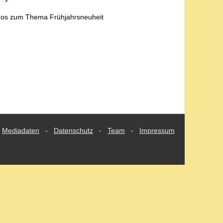
deos zum Thema Frühjahrsneuheit
Mediadaten
-
Datenschutz
-
Team
-
Impressum