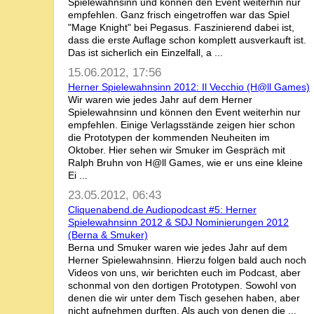
Spielewahnsinn und können den Event weiterhin nur
empfehlen. Ganz frisch eingetroffen war das Spiel
"Mage Knight" bei Pegasus. Faszinierend dabei ist,
dass die erste Auflage schon komplett ausverkauft ist.
Das ist sicherlich ein Einzelfall, a ...
15.06.2012, 17:56
Herner Spielewahnsinn 2012: Il Vecchio (H@ll Games)
Wir waren wie jedes Jahr auf dem Herner
Spielewahnsinn und können den Event weiterhin nur
empfehlen. Einige Verlagsstände zeigen hier schon
die Prototypen der kommenden Neuheiten im
Oktober. Hier sehen wir Smuker im Gespräch mit
Ralph Bruhn von H@ll Games, wie er uns eine kleine
Ei ...
23.05.2012, 06:43
Cliquenabend.de Audiopodcast #5: Herner
Spielewahnsinn 2012 & SDJ Nominierungen 2012
(Berna & Smuker)
Berna und Smuker waren wie jedes Jahr auf dem
Herner Spielewahnsinn. Hierzu folgen bald auch noch
Videos von uns, wir berichten euch im Podcast, aber
schonmal von den dortigen Prototypen. Sowohl von
denen die wir unter dem Tisch gesehen haben, aber
nicht aufnehmen durften. Als auch von denen die ...