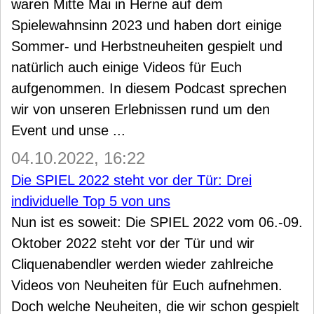
waren Mitte Mai in Herne auf dem
Spielewahnsinn 2023 und haben dort einige
Sommer- und Herbstneuheiten gespielt und
natürlich auch einige Videos für Euch
aufgenommen. In diesem Podcast sprechen
wir von unseren Erlebnissen rund um den
Event und unse ...
04.10.2022, 16:22
Die SPIEL 2022 steht vor der Tür: Drei
individuelle Top 5 von uns
Nun ist es soweit: Die SPIEL 2022 vom 06.-09.
Oktober 2022 steht vor der Tür und wir
Cliquenabendler werden wieder zahlreiche
Videos von Neuheiten für Euch aufnehmen.
Doch welche Neuheiten, die wir schon gespielt