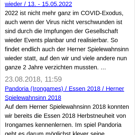
wieder / 13. - 15.05.2022
2022 ist nicht mehr ganz im COVID-Exodus,
auch wenn der Virus nicht verschwunden ist
sind durch die Impfungen der Gesellschaft
wieder Events planbar und realisierbar. So
findet endlich auch der Herner Spielewahnsinn
wieder statt, auf den wir und viele andere nun
ganze 2 Jahre verzichten mussten. ...
23.08.2018, 11:59
Pandoria (Irongames) / Essen 2018 / Herner
Spielewahnsinn 2018
Auf dem Herner Spielewahnsinn 2018 konnten
wir bereits die Essen 2018 Herbstneuheit von
Irongames kennenlernen. Im spiel Pandoria
geht es darum möglichst klever seine