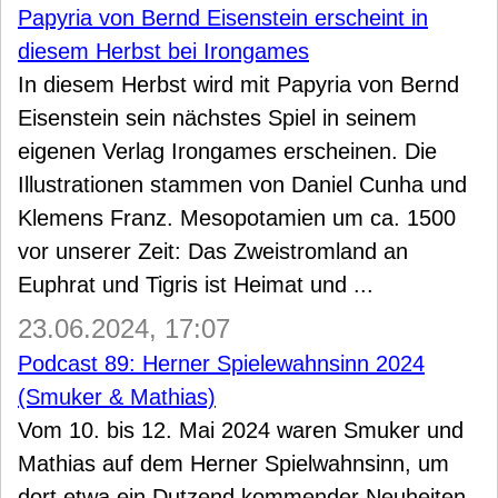
Papyria von Bernd Eisenstein erscheint in
diesem Herbst bei Irongames
In diesem Herbst wird mit Papyria von Bernd
Eisenstein sein nächstes Spiel in seinem
eigenen Verlag Irongames erscheinen. Die
Illustrationen stammen von Daniel Cunha und
Klemens Franz. Mesopotamien um ca. 1500
vor unserer Zeit: Das Zweistromland an
Euphrat und Tigris ist Heimat und ...
23.06.2024, 17:07
Podcast 89: Herner Spielewahnsinn 2024
(Smuker & Mathias)
Vom 10. bis 12. Mai 2024 waren Smuker und
Mathias auf dem Herner Spielwahnsinn, um
dort etwa ein Dutzend kommender Neuheiten