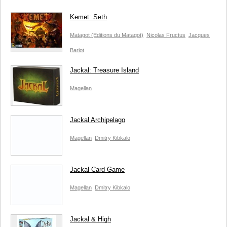
Kemet: Seth
Matagot (Editions du Matagot)
Nicolas Fructus
Jacques
Bariot
Jackal: Treasure Island
Magellan
Jackal Archipelago
Magellan
Dmitry Kibkalo
Jackal Card Game
Magellan
Dmitry Kibkalo
Jackal & High