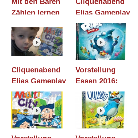
Mit den Bären
Cliquenabend
Zählen lernen
Elias Gameplay
(Logis) - ab 3
TEIL 107: Riff
Jahre - Teil 238
Route (Logis)
Cliquenabend
Vorstellung
Elias Gameplay
Essen 2016:
TEIL 106: Multi
Riff Route
City (Logis)
(Logis)