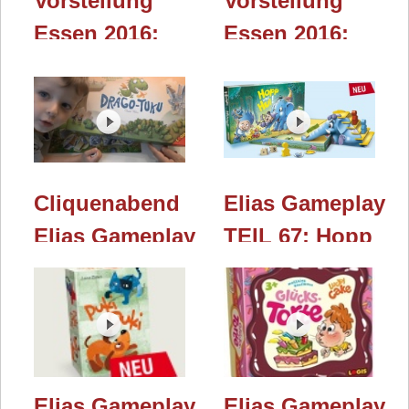
Vorstellung
Vorstellung
Essen 2016:
Essen 2016:
Multi City
Quibbit (Logis)
(Logis)
Cliquenabend
Elias Gameplay
Elias Gameplay
TEIL 67: Hopp
TEIL 90:
und Hui!
Drago-Tuku
(Logis)
(Logis)
Elias Gameplay
Elias Gameplay