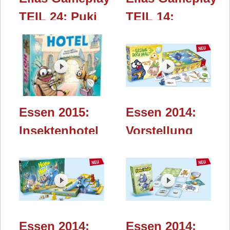
TEIL 24: Puki
TEIL 14:
Duki (Logis)
Glückstorte
(Logis) - Essen
2015
Essen 2015:
Essen 2014:
Insektenhotel
Vorstellung
(Logis)
von Erzähl
doch mal ...
(Logis)
Essen 2014:
Essen 2014: