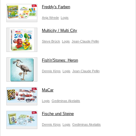
Freddy's Farben
Anja Wrede
Logis
Multicity / Multi City
Steve Brück
Logis
Jean-Claude Pellin
Fish'n'Stones: Heron
Dennis Kirps
Logis
Jean-Claude Pellin
MaCar
Logis
Gediminas Akelaitis
Fische und Steine
Dennis Kirps
Logis
Gediminas Akelaitis