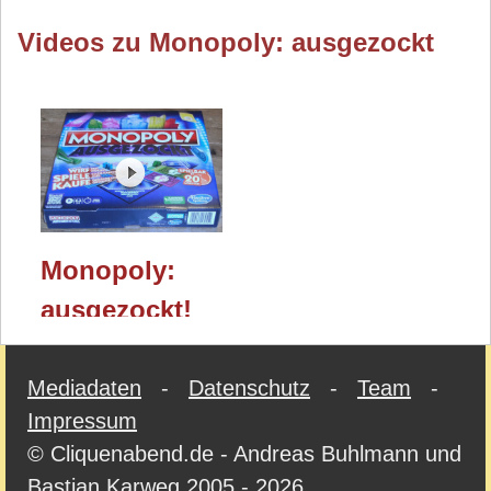
Videos zu Monopoly: ausgezockt
Monopoly:
ausgezockt!
(Hasbro) /
Essen 2023
Mediadaten
-
Datenschutz
-
Team
-
Impressum
© Cliquenabend.de - Andreas Buhlmann und
Bastian Karweg 2005 - 2026