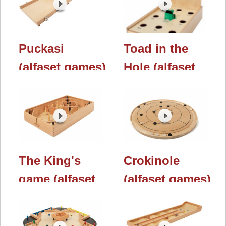
Nürnberger
2023
Spielwarenmesse
2023
Puckasi
Toad in the
(alfaset games)
Hole (alfaset
/ Nürnberger
games) /
Spielwarenmesse
Nürnberger
2023
Spielwarenmesse
2023
The King's
Crokinole
game (alfaset
(alfaset games)
games) /
/ Nürnberger
Nürnberger
Spielwarenmesse