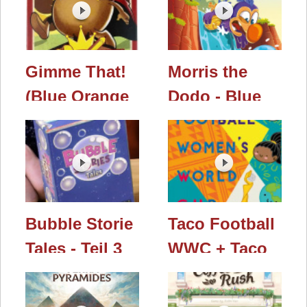
Spielwarenmesse
Spielwarenmesse
2023 / Essen
2023 / Essen
2023
2023
Gimme That!
Morris the
(Blue Orange
Dodo - Blue
Games) /
Orange (Blue
Nürnberger
Orange
Spielwarenmesse
Games) /
2023 / Essen
Nürnberger
2023
Spielwarenmesse
Bubble Storie
Taco Football
2023 / Essen
Tales - Teil 3
WWC + Taco
2023
(Blue Orange
Kitten Pizza
Games) /
(Blue Orange