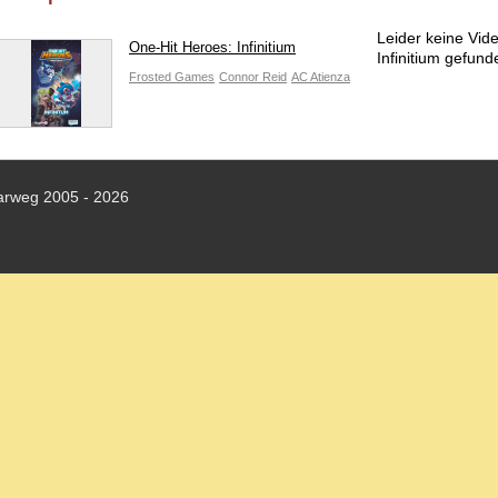
Leider keine Vi
One-Hit Heroes: Infinitium
Infinitium gefund
Frosted Games
Connor Reid
AC Atienza
arweg 2005 - 2026