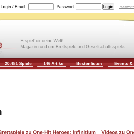
|
Login / Email:
Passwort
Passwort 
Erspiel' dir deine Welt!
Magazin rund um Brettspiele und Gesellschaftsspiele.
20.481 Spiele
146 Artikel
Bestenlisten
Events &
m
Brettspiele zu One-Hit Heroes: Infinitium
Videos zu One