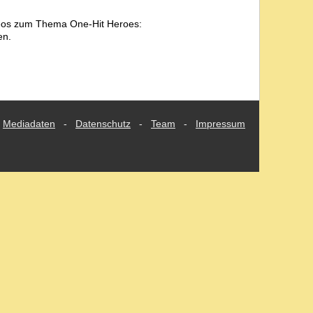
deos zum Thema One-Hit Heroes:
en.
Mediadaten
-
Datenschutz
-
Team
-
Impressum