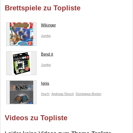
Brettspiele zu Topliste
Wikinger
Jumbo
Bend it
Jumbo
Ignis
Huch!
Andreas Resch
Dominique Breton
Videos zu Topliste