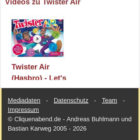
Videos zu Twister Air
Twister Air
(Hasbro) - Let's
Play mit
Kommentar
Mediadaten
-
Datenschutz
-
Team
-
Impressum
und Regeln /
© Cliquenabend.de - Andreas Buhlmann und
Essen 2023
Bastian Karweg 2005 - 2026