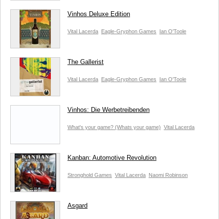
Vinhos Deluxe Edition
Vital Lacerda
Eagle-Gryphon Games
Ian O'Toole
The Gallerist
Vital Lacerda
Eagle-Gryphon Games
Ian O'Toole
Vinhos: Die Werbetreibenden
What's your game? (Whats your game)
Vital Lacerda
Kanban: Automotive Revolution
Stronghold Games
Vital Lacerda
Naomi Robinson
Asgard