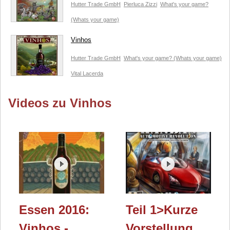
Hutter Trade GmbH
Pierluca Zizzi
What's your game?
(Whats your game)
Vinhos
Hutter Trade GmbH
What's your game? (Whats your game)
Vital Lacerda
Videos zu Vinhos
Essen 2016:
Teil 1>Kurze
Vinhos -
Vorstellung