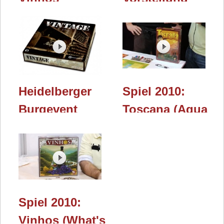
Deluxe (Eagle-
Kanban
Gryphon
(Schwerkraft
Games)
Verlag) - Essen
2014
Heidelberger
Spiel 2010:
Burgevent
Toscana (Aqua
2011: Vintage
Games)
(MESAboardgames)
Spiel 2010:
Vinhos (What's