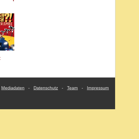
:
Das
riends)
Mediadaten
-
Datenschutz
-
Team
-
Impressum