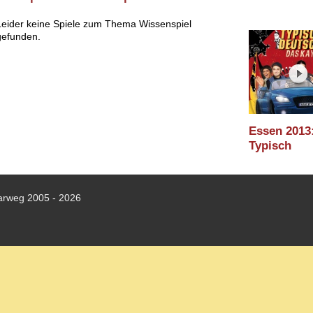
Leider keine Spiele zum Thema Wissenspiel
gefunden.
Essen 2013
Typisch
Deutsch?! 
Kaya Spiel
(HUCH! & f
arweg 2005 - 2026