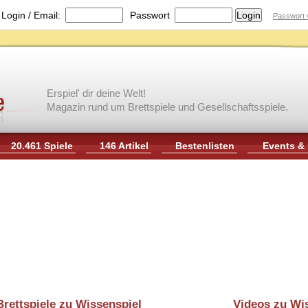
|
Login / Email:
Passwort
Passwort 
Erspiel' dir deine Welt!
Magazin rund um Brettspiele und Gesellschaftsspiele.
20.461 Spiele
146 Artikel
Bestenlisten
Events &
Brettspiele zu Wissenspiel
Videos zu Wi