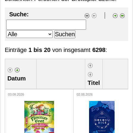
|
Suche:
Einträge
1 bis 20
von insgesamt
6298
:
Datum
Titel
03.08.2026
02.08.2026