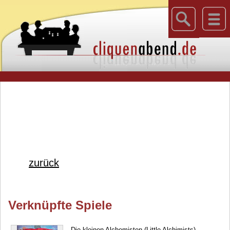
zurück
Verknüpfte Spiele
Die kleinen Alchemisten (Little Alchimists)