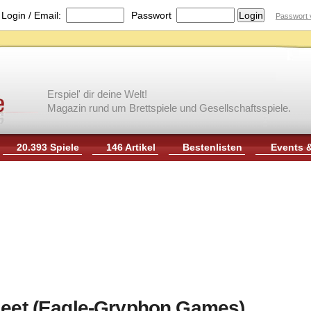
|
Login / Email:
Passwort
Passwort 
Erspiel' dir deine Welt!
Magazin rund um Brettspiele und Gesellschaftsspiele.
20.393 Spiele
146 Artikel
Bestenlisten
Events 
Fleet (Eagle-Gryphon Games)