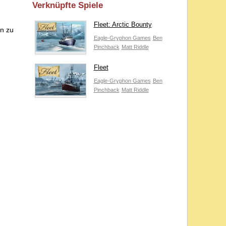
Verknüpfte Spiele
Fleet: Arctic Bounty
en zu
Eagle-Gryphon Games
Ben
Pinchback
Matt Riddle
Fleet
Eagle-Gryphon Games
Ben
Pinchback
Matt Riddle