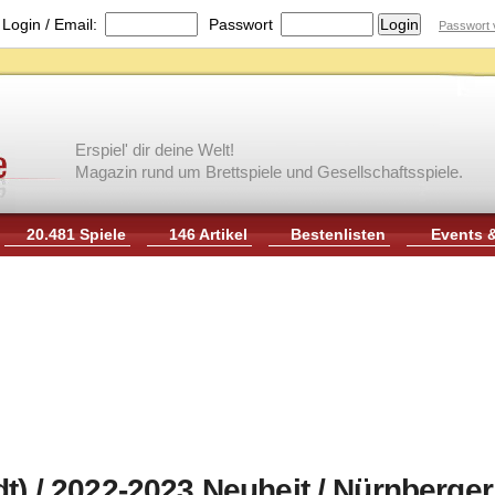
|
Login / Email:
Passwort
Passwort 
Erspiel' dir deine Welt!
Magazin rund um Brettspiele und Gesellschaftsspiele.
20.481 Spiele
146 Artikel
Bestenlisten
Events 
t) / 2022-2023 Neuheit / Nürnberger