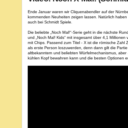
Ende Januar waren wir Cliquenabendler auf der Nürnb
kommenden Neuheiten zeigen lassen. Natürlich haben w
auch bei Schmidt Spiele.
Die beliebte „Noch Mal!“-Serie geht in die nächste Run
und „Noch Mal! Kids“ mit insgesamt über 4,1 Millionen
mit Chips. Passend zum Titel - X ist die römische Zahl Z
als erste Person loszuwerden, denn dann gilt die Par
altbekanntem und beliebten Würfelmechanismus, aber
kühlen Kopf bewahren kann und die besten Optionen er