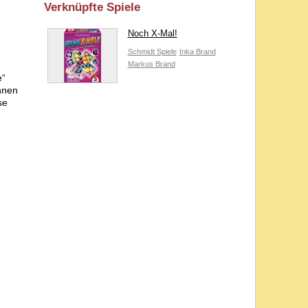
Verknüpfte Spiele
Noch X-Mal!
Schmidt Spiele
Inka Brand
Markus Brand
e“
nnen
se