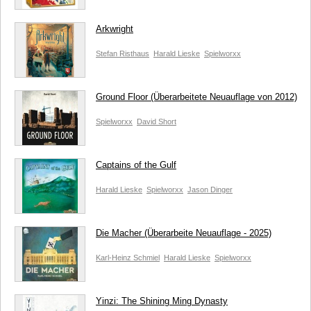
Arkwright
Stefan Risthaus
Harald Lieske
Spielworxx
Ground Floor (Überarbeitete Neuauflage von 2012)
Spielworxx
David Short
Captains of the Gulf
Harald Lieske
Spielworxx
Jason Dinger
Die Macher (Überarbeite Neuauflage - 2025)
Karl-Heinz Schmiel
Harald Lieske
Spielworxx
Yinzi: The Shining Ming Dynasty