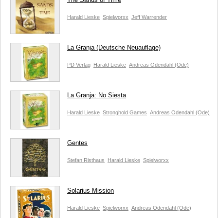
Harald Lieske
Spielworxx
Jeff Warrender
La Granja (Deutsche Neuauflage)
PD Verlag
Harald Lieske
Andreas Odendahl (Ode)
La Granja: No Siesta
Harald Lieske
Stronghold Games
Andreas Odendahl (Ode)
Gentes
Stefan Risthaus
Harald Lieske
Spielworxx
Solarius Mission
Harald Lieske
Spielworxx
Andreas Odendahl (Ode)