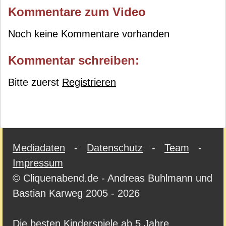
Kommentare zum Video
Noch keine Kommentare vorhanden
Kommentar schreiben:
Bitte zuerst
Registrieren
Mediadaten
-
Datenschutz
-
Team
-
Impressum
© Cliquenabend.de - Andreas Buhlmann und
Bastian Karweg 2005 - 2026
Die besten Kinderspiele ab 5 Jahre