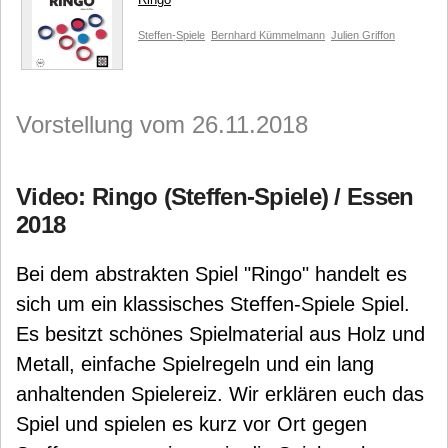
Steffen-Spiele
Bernhard Kümmelmann
Julien Griffon
Vorstellung vom 26.11.2018
Video: Ringo (Steffen-Spiele) / Essen
2018
Bei dem abstrakten Spiel "Ringo" handelt es
sich um ein klassisches Steffen-Spiele Spiel.
Es besitzt schönes Spielmaterial aus Holz und
Metall, einfache Spielregeln und ein lang
anhaltenden Spielereiz. Wir erklären euch das
Spiel und spielen es kurz vor Ort gegen